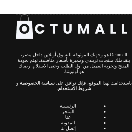
إ
ل
ك
ت
ر
و
ن
ي
:
*
Octumall هو وجهتك الموثوقة للتسوق أونلاين داخل مصر،
بنقدملك منتجات تريندي ومميزة بأسعار منافسة. نهتم بجودة
المنتج وتجربة العميل من أول الطلب وحتى الاستلام. رضاك
هو أولويتنا.
باستخدامك لهذا الموقع، فإنك توافق على
سياسة الخصوصية
و
شروط الاستخدام
.
الرئيسية
المتجر
عنا
المدونة
إتصل بنا