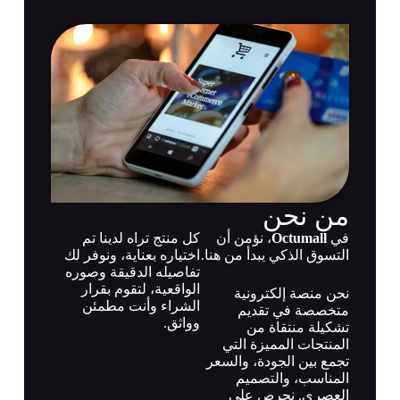
من نحن
في
Octumall
، نؤمن أن
كل منتج تراه لدينا تم
التسوق الذكي يبدأ من هنا.
اختياره بعناية، ونوفر لك
تفاصيله الدقيقة وصوره
الواقعية، لتقوم بقرار
نحن منصة إلكترونية
الشراء وأنت مطمئن
متخصصة في تقديم
وواثق.
تشكيلة منتقاة من
المنتجات المميزة التي
تجمع بين الجودة، والسعر
المناسب، والتصميم
العصري. نحرص على