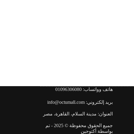
هاتف وواتساب: 01096306080
بريد إلكتروني: info@octumall.com
العنوان: مدينة السلام، القاهرة، مصر
جميع الحقوق محفوظة © 2025 - تم
بواسطة
أكتوجين