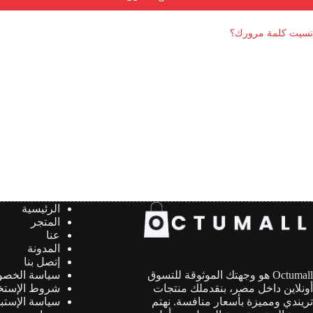
نسيت كلمة مرورك؟
الرئيسية
المتجر
عنا
المدونة
إتصل بنا
سياسة الخصو
Octumall هو وجهتك الموثوقة للتسوق
شروط الإستخ
أونلاين داخل مصر، بنقدملك منتجات
سياسة الإستب
تريندي ومميزة بأسعار منافسة. نهتم