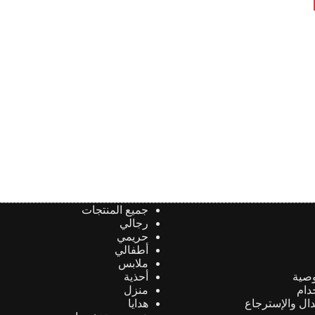
جميع المنتجات
رجالي
حريمي
أطفالي
ملابس
صية
أحذية
دام
منزل
دال والإسترجاع
هدايا