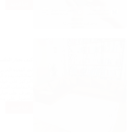
اقرأ المزيد
تعلم
كيف
تحقق
ربح
من
هاتفك
بتسويق
كيف تختار الجلسة العربي؟ 12 ع
منتجات
تعد القعدة العرب
استثنائية. يقدم لك
أكتومول
التركيز على عوام
مجانًا
والمقاسات المنا
وتعرف على خيارا
للحصول على مجلس
اقرأ المزيد
كيف
تختار
الجلسة