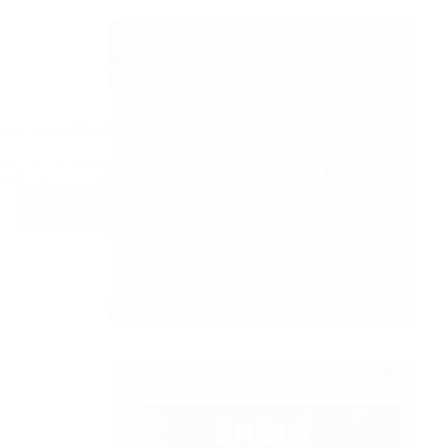
العربي؟
12
عامل
يجب
أن
اشكال قعدة عربى
تراعيهم
واحدة من أروع الد
المصرية هي القع
اقرأ المزيد
اشكال
قعدة
عربى
حديثة