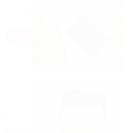
البوليفار: ثورة ا
في الآونة الأخير
جديدة أصبحت حد
اقرأ المزيد
البوليفار:
ثورة
النعومة
والأناقة
في
عالم
التيشيرتات
المصرية
سعر بوكسر كالف
عندما يأتي الحديث
يتبادر إلى الأذها