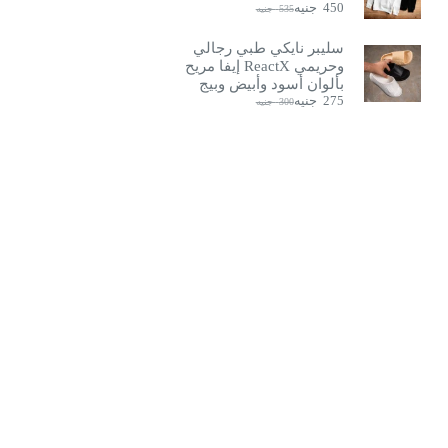
جنيه.
جنيه.
450
جنيه
535
جنيه
السعر
السعر
الحالي
الأصلي
هو:
هو:
سليبر نايكي طبي رجالي
535
450
وحريمي ReactX إيفا مريح
جنيه.
جنيه.
بألوان أسود وأبيض وبيج
275
جنيه
300
جنيه
السعر
السعر
الحالي
الأصلي
هو:
هو:
300
275
جنيه.
جنيه.