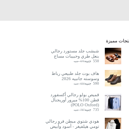
تجات مميزة
شبشب جلد مستورد رجالي
بنعل طري وحبيبات مساج
550
جنيه
675
جنيه
السعر
السعر
الحالي
الأصلي
هو:
هو:
هاف بوت جلد طبيعي رباط
675
550
وسوسته جانبيه 2026
جنيه.
جنيه.
590
جنيه
650
جنيه
السعر
السعر
الحالي
الأصلي
هو:
هو:
قميص بولو رجالي أكسفورد
650
590
قطن 100% ميرور أوريجنال
جنيه.
جنيه.
(POLO Oxford)
735
جنيه
787
جنيه
السعر
السعر
الحالي
الأصلي
هو:
هو:
هودي شتوي مبطن فرو رجالي
787
735
تومي هيلفيغر - أسود وأبيض