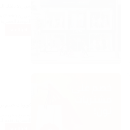
شي إن: دليلك الشامل لموقع 
شي إ
الموضة العصرية.
اقرأ المزيد
شي
إن:
دليلك
الشامل
لموقع
وتطبيق
Shein
وأبرز
عروضه
كوبونات خصم نون | كود خصم
في
مصر
الحصرية. نقدم ل
اقرأ المزيد