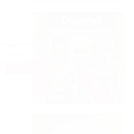
لاكوست
في
مصر:
الأصلي،
البديل،
دليلك للتسوق الإ
وأكثر
في عالم التجارة ا
البحث عن الثقة 
اقرأ المزيد
دليلك
للتسوق
الإلكتروني
الآمن:
كيف
تختار
متجرك
الموثوق؟