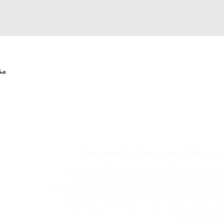
من
ح من هاتفك بتسويق منتجات أكتومول مجانًا
ل فرصة ذهبية للعمل في التجارة الإلكترونية داخل
ق بالعمولة دون الحاجة لرأس مال. يتيح النظام
رباحهم بحرية، مع تكفل المتجر بمهام التخزين والشحن.
هاتفك المحمول وإدارة الطلبات بسهولة، مع ضمان
ياً وتوفير أدوات تقنية متقدمة لدعم نمو أعمالك
تدامة ومجزية.