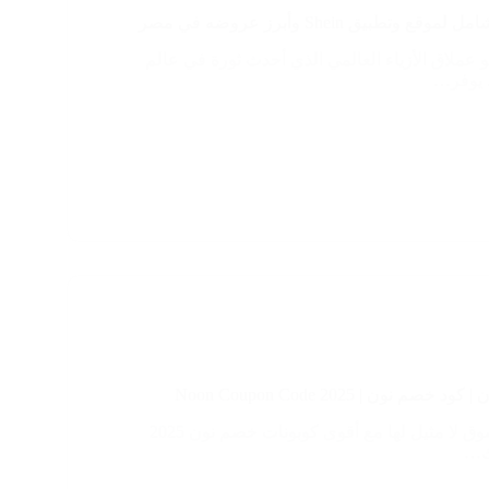
وتطبيق Shein وأبرز عروضه في مصر
ن (Shein) هو عملاق الأزياء العالمي الذي أحدث ثورة في عالم
 يوفر…
 نون | Noon Coupon Code 2025
استمتع بتجربة تسوق لا مثيل لها مع أقوى كوبونات خصم نون 2025
ك…