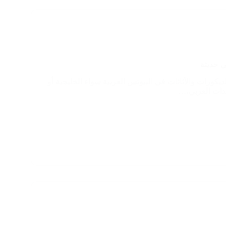
 حديثة
يكورات والأثاثات في البيوتس العربية سواء الخليجية أو
دات العربي،…