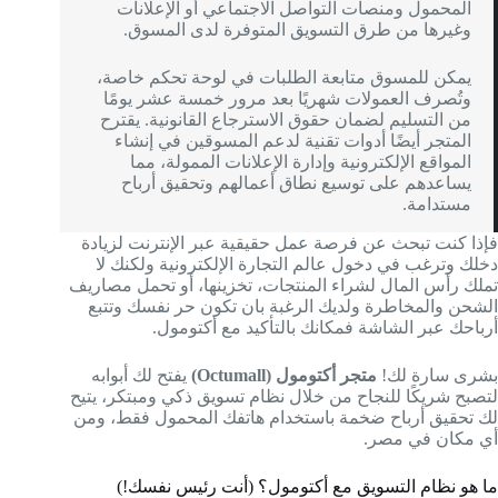
المحمول ومنصات التواصل الاجتماعي أو الإعلانات
وغيرها من طرق التسويق المتوفرة لدى المسوق.
يمكن للمسوق متابعة الطلبات في لوحة تحكم خاصة،
وتُصرف العمولات شهريًا بعد مرور خمسة عشر يومًا
من التسليم لضمان حقوق الاسترجاع القانونية. يقترح
المتجر أيضًا أدوات تقنية لدعم المسوقين في إنشاء
المواقع الإلكترونية وإدارة الإعلانات الممولة، مما
يساعدهم على توسيع نطاق أعمالهم وتحقيق أرباح
مستدامة.
فإذا كنت تبحث عن فرصة عمل حقيقية عبر الإنترنت لزيادة
دخلك وترغب في دخول عالم التجارة الإلكترونية ولكنك لا
تملك رأس المال لشراء المنتجات، تخزينها، أو تحمل مصاريف
الشحن والمخاطرة ولديك الرغبة بان تكون حر نفسك وتتبع
أرباحك عبر الشاشة فمكانك بالتأكيد مع أكتومول.
بشرى سارة لك!
متجر أكتومول (Octumall)
يفتح لك أبوابه
لتصبح شريكًا للنجاح من خلال نظام تسويق ذكي ومبتكر، يتيح
لك تحقيق أرباح ضخمة باستخدام هاتفك المحمول فقط، ومن
أي مكان في مصر.
ما هو نظام التسويق مع أكتومول؟ (أنت رئيس نفسك!)