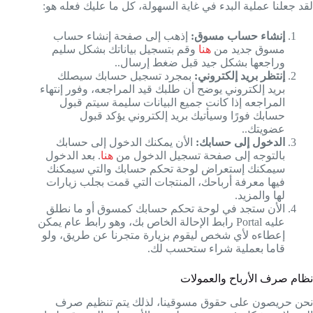
لقد جعلنا عملية البدء في غاية السهولة، كل ما عليك فعله هو:
إنشاء حساب مسوق:
إذهب إلى صفحة إنشاء حساب
مسوق جديد من
هنا
وقم بتسجيل بياناتك بشكل سليم
وراجعها بشكل جيد قبل ضغط إرسال..
إنتظر بريد إلكتروني:
بمجرد تسجيل حسابك سيصلك
بريد إلكتروني يوضح أن طلبك قيد المراجعه، وفور إنتهاء
المراجعه إذا كانت جميع البيانات سليمة سيتم قبول
حسابك فورًا وسيأتيك بريد إلكتروني يؤكد قبول
عضويتك..
الدخول إلى حسابك:
الأن يمكنك الدخول إلى حسابك
بالتوجه إلى صفحة تسجيل الدخول من
هنا
. بعد الدخول
سيمكنك إستعراض لوحة تحكم حسابك والتي سيمكنك
فيها معرفة أرباحك، المنتجات التي قمت بجلب زيارات
لها والمزيد.
الأن ستجد في لوحة تحكم حسابك كمسوق أو ما نطلق
عليه Portal رابط الإحالة الخاص بك، وهو رابط عام يمكن
إعطاءه لأي شخص ليقوم بزيارة متجرنا عن طريق، ولو
قاما بعملية شراء ستحسب لك.
نظام صرف الأرباح والعمولات
نحن حريصون على حقوق مسوقينا، لذلك يتم تنظيم صرف