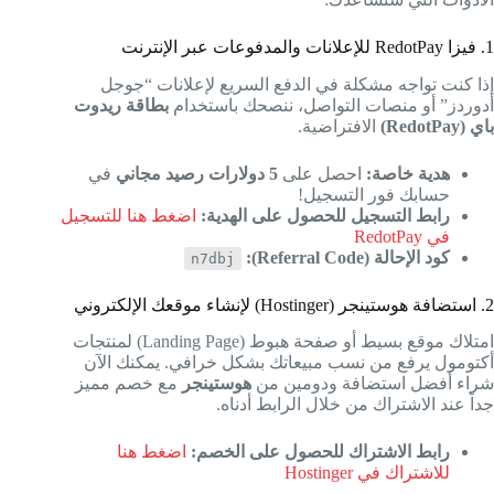
1. فيزا RedotPay للإعلانات والمدفوعات عبر الإنترنت
إذا كنت تواجه مشكلة في الدفع السريع لإعلانات “جوجل
أدوردز” أو منصات التواصل، ننصحك باستخدام
بطاقة ريدوت
باي (RedotPay)
الافتراضية.
هدية خاصة:
احصل على
5 دولارات رصيد مجاني
في
حسابك فور التسجيل!
رابط التسجيل للحصول على الهدية:
اضغط هنا للتسجيل
في RedotPay
كود الإحالة (Referral Code):
n7dbj
2. استضافة هوستينجر (Hostinger) لإنشاء موقعك الإلكتروني
امتلاك موقع بسيط أو صفحة هبوط (Landing Page) لمنتجات
أكتومول يرفع من نسب مبيعاتك بشكل خرافي. يمكنك الآن
شراء أفضل استضافة ودومين من
هوستينجر
مع خصم مميز
جداً عند الاشتراك من خلال الرابط أدناه.
رابط الاشتراك للحصول على الخصم:
اضغط هنا
للاشتراك في Hostinger