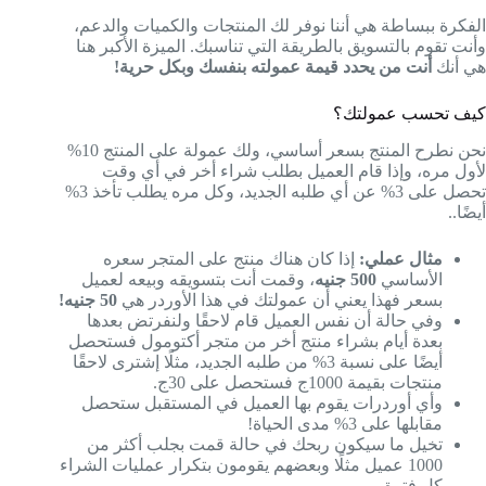
الفكرة ببساطة هي أننا نوفر لك المنتجات والكميات والدعم،
وأنت تقوم بالتسويق بالطريقة التي تناسبك. الميزة الأكبر هنا
هي أنك
أنت من يحدد قيمة عمولته بنفسك وبكل حرية!
كيف تحسب عمولتك؟
نحن نطرح المنتج بسعر أساسي، ولك عمولة على المنتج 10%
لأول مره، وإذا قام العميل بطلب شراء أخر في أي وقت
تحصل على 3% عن أي طلبه الجديد، وكل مره يطلب تأخذ 3%
أيضًا..
مثال عملي:
إذا كان هناك منتج على المتجر سعره
الأساسي
500 جنيه
، وقمت أنت بتسويقه وبيعه لعميل
بسعر فهذا يعني أن عمولتك في هذا الأوردر هي
50 جنيه!
وفي حالة أن نفس العميل قام لاحقًا ولنفرتض بعدها
بعدة أيام بشراء منتج أخر من متجر أكتومول فستحصل
أيضًا على نسبة 3% من طلبه الجديد، مثلًا إشترى لاحقًا
منتجات بقيمة 1000ج فستحصل على 30ج.
وأي أوردرات يقوم بها العميل في المستقبل ستحصل
مقابلها على 3% مدى الحياة!
تخيل ما سيكون ربحك في حالة قمت بجلب أكثر من
1000 عميل مثلًا وبعضهم يقومون بتكرار عمليات الشراء
كل فترة.