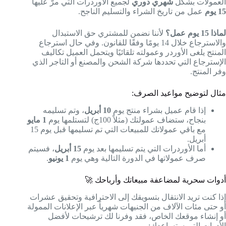
العمولات بشكل
شهري دوري
لجميع الأوردرات التي مرّ عليها
15 يوم
عمل من تاريخ الشراء والتسليم الناجح.
لماذا 15 يوم عمل؟
لأننا نضمن للمشتري حق الاستبدال
والاسترجاع خلال 14 يومًا وفقًا للقانون. وفي حال استرجاع
المنتج يلغى الأوردر وعمولته تلقائيًا ويتحمل العميل تكاليف
الإسترجاع التي تحددها شركة الشحن والمصنع أو التاجر الذي
وفر المنتج.
مثال لتوضيح مواعيد الصرف:
إذا قام عميل بشراء منتج يوم
10 أبريل
، وتم تسليمه
بنجاح، ستضاف عمولتك (مثلاً 100ج) لتستلمها يوم
1 مايو
مع باقي عمولاتك للمبيعات التي تم تسليمها قبل يوم 15
أبريل.
أما الأوردرات التي يتم تسليمها بعد يوم
15 أبريل
، فسيتم
صرف عمولاتها في الدورة التالية وهي يوم
1 يونيو
.
أدوات سحرية لمضاعفة مبيعاتك وأرباحك 🚀
إذا كنت تريد الانتقال بتسويقك إلى الاحترافية وتحقيق عشرات
أو حتى مئات الآلاف من الجنيهات شهرياً عبر الإعلانات الممولة
أو إنشاء موقعك الخاص، فقد وفرنا لك ترشيحات لأفضل
الأدوات التي ستساعدك: