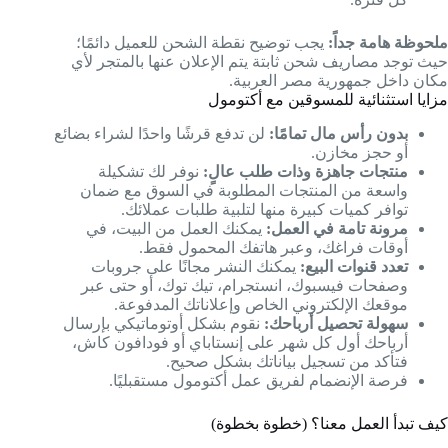
ملحوظة هامة جداً:
يجب توضيح نقطة الشحن للعميل دائمًا؛
حيث توجد مصاريف شحن ثابتة يتم الإعلان عنها بالمتجر لأي
مكان داخل جمهورية مصر العربية.
مزايا استثنائية للمسوقين مع أكتومول
بدون رأس مال تمامًا:
لن تدفع قرشًا واحدًا لشراء بضائع
أو حجز مخازن.
منتجات جاهزة وذات طلب عالٍ:
نوفر لك تشكيلة
واسعة من المنتجات المطلوبة في السوق مع ضمان
توافر كميات كبيرة منها لتلبية طلبات عملائك.
مرونة تامة في العمل:
يمكنك العمل من البيت، في
أوقات فراغك، وعبر هاتفك المحمول فقط.
تعدد قنوات البيع:
يمكنك النشر مجانًا على جروبات
وصفحات فيسبوك، انستجرام، تيك توك، أو حتى عبر
موقعك الإلكتروني الخاص وإعلاناتك المدفوعة.
سهولة تحصيل أرباحك:
نقوم بشكل أوتوماتيكي بإرسال
أرباحك أول كل شهر على إنستاباي أو فودافون كاش،
فتأكد من تسجيل بياناتك بشكل صحيح.
فرصة الإنضمام لفريق عمل أكتومول مستقبليًا.
كيف تبدأ العمل معنا؟ (خطوة بخطوة)