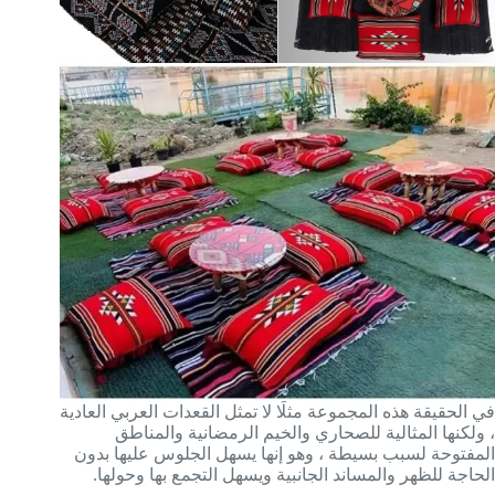
في الحقيقة هذه المجموعة مثلًا لا تمثل القعدات العربي العادية
، ولكنها المثالية للصحاري والخيم الرمضانية والمناطق
المفتوحة لسبب بسيطة ، وهو إنها يسهل الجلوس عليها بدون
الحاجة للظهر والمساند الجانبية ويسهل التجمع بها وحولها.