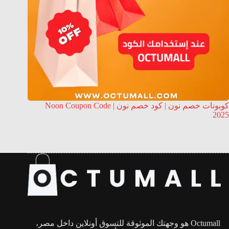
كوبونات خصم نون | كود خصم نون | Noon Coupon Code
2025
Octumall هو وجهتك الموثوقة للتسوق أونلاين داخل مصر،