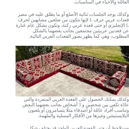
العائلة والأحباء في المناسبات.
وكذلك يوجد الجلسات ثنائية الأضلع أو ما يطلق عليه في مصر
قعدات عربي حرف L لإنها تتكون من ضلعين مشابهين لحرف
L الإنجليزي أو حتى قعدة عربي ركنة، وتكون بشكل عام عبارة
عن قعدتين عربيتين مجتمعين بجانب بعضهما بالشكل
المطلوب، وهي كما يظهر بصور القعدات العربي التالية.
وكذلك يمكنك الحصول على القعدة العربي المنفردة والتي
عادًة تكفي بين شخصين و 3 أشخاص بجانب بعضهما البعض
وتناسب أفراد عائلة أو أصدقاء مثلًا يتسامرون أو يلعبون
البلايستيشن وغيرها من الأفكار المسلية والملهمة.
وستلاحظ أن حتى القعدة العربي الواحد قد يختلف شكل