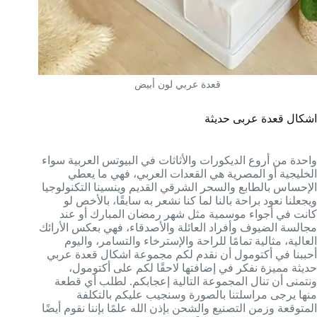
قعدة عربي لون أبيض
اشكال قعدة عربى حديثة
واحدة من أروع الديكورات والأثاثات في البيوتس العربية سواء
الخليجية أو المصرية هي القعدات العربي، فهي ما يعطي
الإحساس بالطابع والسحر الشرقي القديم وينسينا التكنولوجيا
ويجعلنا نعود براحة بالنا لما كنا نشعر به سابقًا، بالأخص لو
كانت في أجواء موسمية مثل شهر رمضان المبارك أو عند
مجالسة الضيوف وأفراد العائلة والأصدقاء، فهي بعكس الأرائك
العالية، مثالية تمامًا للراحة والإسترخاء والتسامر، واليوم
أحببنا في أكتومول أن نقدم لكم مجموعة اشكال قعدة عربي
حديثة مميزة نفكر في إضافتها لاحقًا لكم على أكتومول،
ونتمنى أن تنال المجموعة التالية إعجابكم. لطلب أي قطعة
منها يرجى مراسلتنا بالصورة وسنجيب عليكم بالتكلفة
المتوقعة وزمن التصنيع والشحن بإذن الله علمًا بإننا نقوم أيضًا