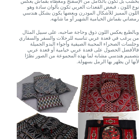
بخشب بل تكون بالكامل من الإسفنج ومغطاه بقماش يعكس
نوع اللون ، فبعض القعدات العربي تكون بألوان سادة وهو
اللون المميز للأشكال المودرن وبعضها يكون بشكل هندسي
رمضاني بقماش الخيامية الشهير أو ما شابهه.
وبالطبع يعكس اللون ذوق وحاجة صاحبه، على سبيل المثال
من يرغب في قعدة عربي تناسبه للرحلات والسفر والسفاري
وجلسات الصحراء المحببة الصيفية وأجواء البدو الجميلة
فالأفضل الحصول على قعدة عربي خيامية أو قعدة عربي
بتصميم هندسي مشابه لما بهذه المجموعة من الصور نظرًا
لأنها لن يظهر بها الرمل بسهولة.