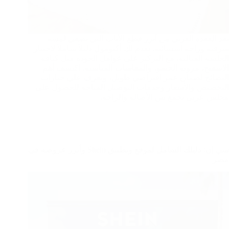
تعد القعدة العربي من أبرز قطع الأثاث التي تضفي لمسة
شرقية وراحة استثنائية. يقدم لك أكتومول دليلاً شاملاً لاختيار
الجلسة المثالية، مع التركيز على عوامل الجودة مثل كثافة
الإسفنج، مرونة الحشو، والمقاسات المناسبة. اكتشف أهم
النصائح لضمان عمر افتراضي طويل، وتعرف على خيارات
التخصيص والأسعار وخدمات التوصيل المتاحة للحصول على
مجلس عربي يجمع بين الأصالة والراحة.
شي إن: دليلك الشامل لموقع وتطبيق Shein وأبرز عروضه في
مصر