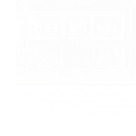
شي إن (Shein) هو عملاق الأزياء العالمي الذي أحدث ثورة في
عالم الموضة العصرية. يوفر الموقع آلاف المنتجات اليومية
التي تلبي أذواق الجميع من ملابس حريمي ورجالي وأطفال،
وصولاً إلى الإكسسوارات ومستلزمات المنزل. استكشف معنا
كيف أصبح موقع شي إن…