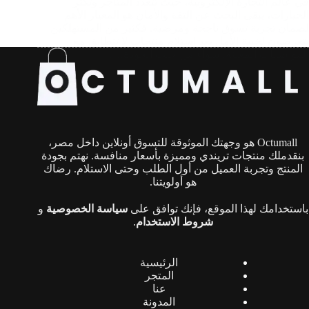
في عالم التجارة الإلكترونية، حيث تتعدد المتاجر وتكثر
الخيارات، يبقى البحث عن الثقة والأمان هو المعيار الأهم
لضمان تجربة تسوق ناجحة ومرضية. فكثير من المستهلكين
يتعرضون لخيبة الأمل بعد استلام منتجات لا تتطابق مع
المواصفات المعلنة، سواء من حيث الجودة،…
Octumall هو وجهتك الموثوقة للتسوق أونلاين داخل مصر،
بنقدملك منتجات تريندي ومميزة بأسعار منافسة. نهتم بجودة
المنتج وتجربة العميل من أول الطلب وحتى الاستلام. رضاك
هو أولويتنا.
باستخدامك لهذا الموقع، فإنك توافق على
سياسة الخصوصية
و
شروط الاستخدام
.
الرئيسية
المتجر
عنا
المدونة