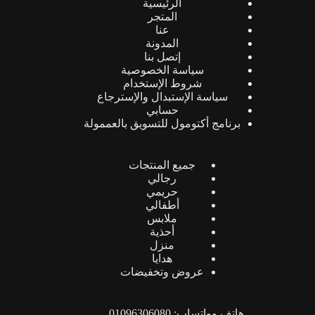
الرئيسية
المتجر
عنا
المدونة
إتصل بنا
سياسة الخصوصية
شروط الإستخدام
سياسة الإستبدال والإسترجاع
حسابي
برنامج أكتومول للتسويق بالعممولة
جميع المنتجات
رجالي
حريمي
أطفالي
ملابس
أحذية
منزل
هدايا
عروض وتخفيضات
هاتف وواتساب: 01096306080