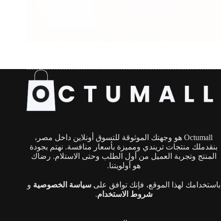
استمتع بتجربة تسوق لا مثيل لها مع أقوى كوبونات خصم نون
2025 الحصرية. نقدم لك أكواد خصم نون التي تضمن لك توفيرًا
فوريًا بنسبة 10% على جميع منتجاتك المفضلة من نون مصر،
نون السعودية، ونون الإمارات. تسوق الآن واحصل على…
Octumall هو وجهتك الموثوقة للتسوق أونلاين داخل مصر،
بنقدملك منتجات تريندي ومميزة بأسعار منافسة. نهتم بجودة
المنتج وتجربة العميل من أول الطلب وحتى الاستلام. رضاك
هو أولويتنا.
باستخدامك لهذا الموقع، فإنك توافق على
سياسة الخصوصية
و
شروط الاستخدام
.