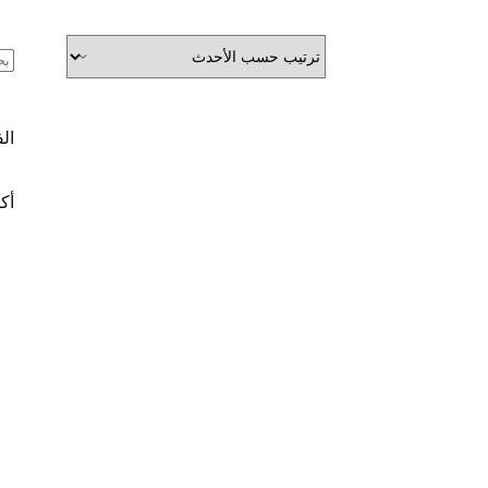
ال
ال
أكث