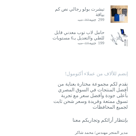
تيشرت بولو رجالي نص كم
بياقة
299
جنيه
363
جنيه
السعر
السعر
الحالي
الأصلي
هو:
هو:
حامل لاب توب معدني قابل
363
299
للطي والتعديل بـ6 مستويات
جنيه.
جنيه.
199
جنيه
225
جنيه
السعر
السعر
الحالي
الأصلي
هو:
هو:
225
199
جنيه.
جنيه.
إنضم للألاف من عملاء أكتومول!
نقدم لكم مجموعة مختارة بعناية من
أفضل المنتجات في السوق المصري
بأعلى جودة وأفضل سعر مع تجربة
تسوق ممتعة وفريدة وسعر شحن ثابت
لجميع المحافظات
بإنتظار أرائكم وتجاربكم معنا
مدير المتجر مهندس/ محمد شاكر