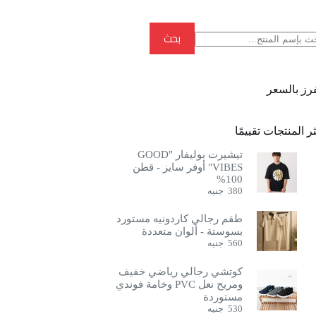
بحث
بحث
فرز بالسعر
ر المنتجات تقييمًا
تيشيرت بوليفار "GOOD
VIBES" أوفر سايز - قطن
100%
380
جنيه
طقم رجالي كاردونيه مستورد
بسوستة - ألوان متعددة
560
جنيه
كوتشي رجالي رياضي خفيف
ومريح نعل PVC وخامة فوندي
مستوردة
530
جنيه