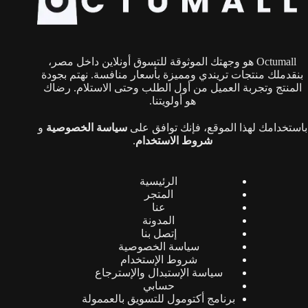
اختيار
الخيارات
على
صفحة
Octumall هو وجهتك الموثوقة للتسوق أونلاين داخل مصر،
المنتج
بنقدملك منتجات تريندي ومميزة بأسعار منافسة. نهتم بجودة
المنتج وتجربة العميل من أول الطلب وحتى الاستلام. رضاك
هو أولويتنا.
باستخدامك لهذا الموقع، فإنك توافق على
سياسة الخصوصية
و
شروط الاستخدام
.
الرئيسية
المتجر
عنا
المدونة
إتصل بنا
سياسة الخصوصية
شروط الإستخدام
سياسة الإستبدال والإسترجاع
حسابي
برنامج أكتومول للتسويق بالعممولة