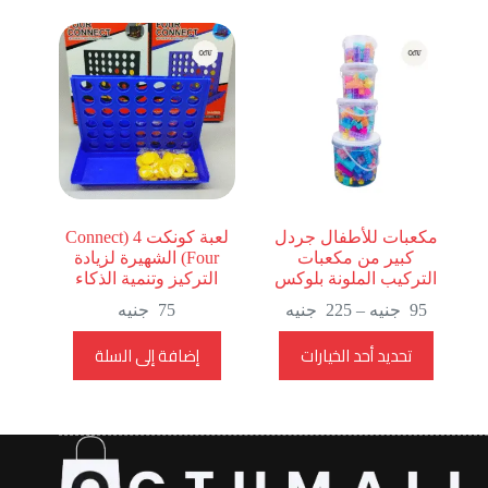
مكعبات للأطفال جردل
لعبة كونكت 4 (Connect
كبير من مكعبات
Four) الشهيرة لزيادة
التركيب الملونة بلوكس
التركيز وتنمية الذكاء
نطاق
95
جنيه
–
225
جنيه
75
جنيه
السعر:
هناك
تحديد أحد الخيارات
إضافة إلى السلة
من
العديد
⁦95
من
الأشكال
خلال
المختلفة
⁦225
لهذا
جنيه⁩
المنتج.
يمكن