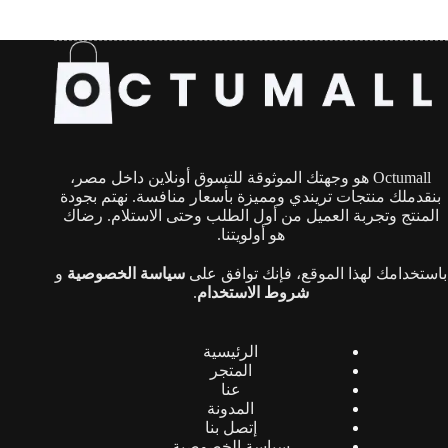
جنيه.
جنيه.
الأشكال
المختلفة
لهذا
المنتج.
يمكن
اختيار
الخيارات
على
صفحة
Octumall هو وجهتك الموثوقة للتسوق أونلاين داخل مصر،
المنتج
بنقدملك منتجات تريندي ومميزة بأسعار منافسة. نهتم بجودة
المنتج وتجربة العميل من أول الطلب وحتى الاستلام. رضاك
هو أولويتنا.
باستخدامك لهذا الموقع، فإنك توافق على
سياسة الخصوصية
و
شروط الاستخدام
.
الرئيسية
المتجر
عنا
المدونة
إتصل بنا
سياسة الخصوصية