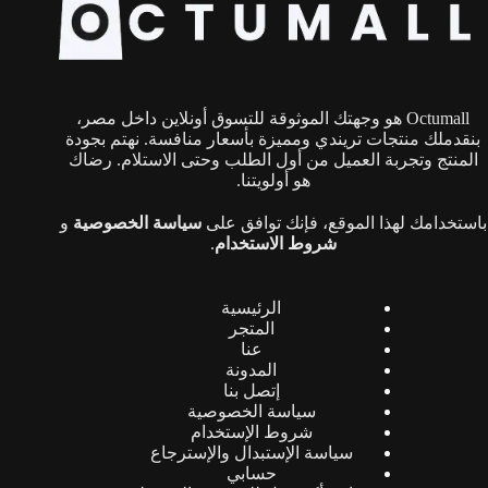
يمكن
اختيار
الخيارات
على
صفحة
Octumall هو وجهتك الموثوقة للتسوق أونلاين داخل مصر،
المنتج
بنقدملك منتجات تريندي ومميزة بأسعار منافسة. نهتم بجودة
المنتج وتجربة العميل من أول الطلب وحتى الاستلام. رضاك
هو أولويتنا.
باستخدامك لهذا الموقع، فإنك توافق على
سياسة الخصوصية
و
شروط الاستخدام
.
الرئيسية
المتجر
عنا
المدونة
إتصل بنا
سياسة الخصوصية
شروط الإستخدام
سياسة الإستبدال والإسترجاع
حسابي