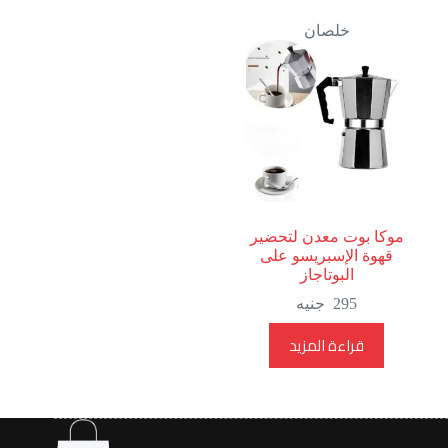
خلصان
موكا بوت معدن لتحضير
قهوة الإسبريسو على
البوتاجاز
295
جنيه
قراءة المزيد