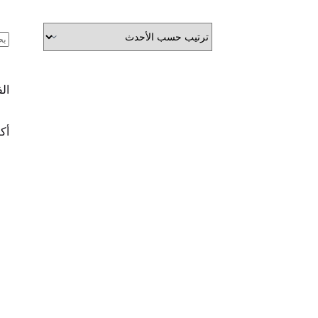
ال
ال
أكث