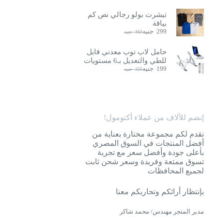
تيشرت بولو رجالي نص كم
بياقة
299
جنيه
363
جنيه
السعر
السعر
الحالي
الأصلي
هو:
هو:
حامل لاب توب معدني قابل
363
299
للطي والتعديل بـ6 مستويات
جنيه.
جنيه.
199
جنيه
225
جنيه
السعر
السعر
الحالي
الأصلي
هو:
هو:
225
199
جنيه.
جنيه.
إنضم للألاف من عملاء أكتومول!
نقدم لكم مجموعة مختارة بعناية من
أفضل المنتجات في السوق المصري
بأعلى جودة وأفضل سعر مع تجربة
تسوق ممتعة وفريدة وسعر شحن ثابت
لجميع المحافظات
بإنتظار أرائكم وتجاربكم معنا
مدير المتجر مهندس/ محمد شاكر