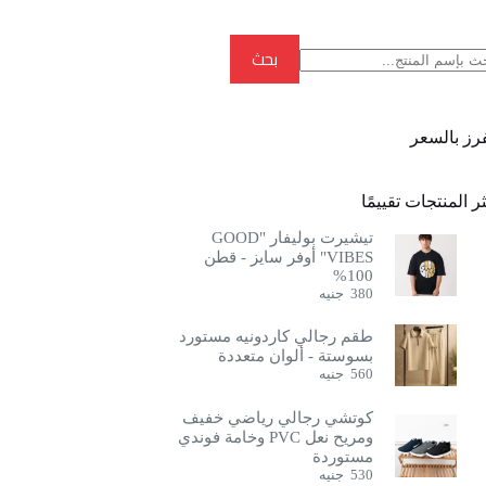
بحث
بحث
فرز بالسعر
ر المنتجات تقييمًا
تيشيرت بوليفار "GOOD
VIBES" أوفر سايز - قطن
100%
380
جنيه
طقم رجالي كاردونيه مستورد
بسوستة - ألوان متعددة
560
جنيه
كوتشي رجالي رياضي خفيف
ومريح نعل PVC وخامة فوندي
مستوردة
530
جنيه