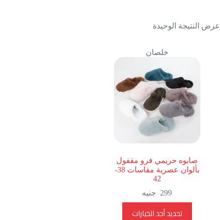
عرض النتيجة الوحيدة
خلصان
صابوه حريمي فرو مقفول
بألوان عصرية مقاسات 38-
42
299
جنيه
هناك
تحديد أحد الخيارات
العديد