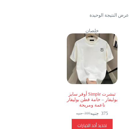
عرض النتيجة الوحيدة
خلصان
تيشرت Simple أوفر سايز
بوليفار – خامة قطن بوليفار
ناعمة ومريحة
375
جنيه
399
جنيه
السعر
السعر
الحالي
الأصلي
هناك
تحديد أحد الخيارات
هو:
هو:
العديد