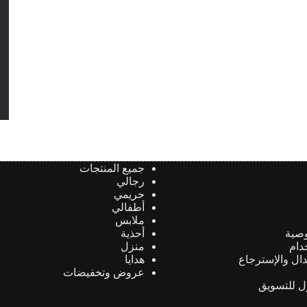
جميع المنتجات
رجالي
حريمي
أطفالي
ملابس
صية
أحذية
دام
منزل
دال والإسترجاع
هدايا
عروض وتخفيضات
ول للتسويق