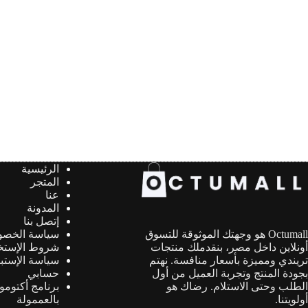
الرئيسية
المتجر
عنا
المدونة
إتصل بنا
سياسة الخصو
Octumall هو وجهتك الموثوقة للتسوق
شروط الإستخ
أونلاين داخل مصر، بنقدملك منتجات
سياسة الإستب
تريندي ومميزة بأسعار منافسة. نهتم
حسابي
بجودة المنتج وتجربة العميل من أول
برنامج أكتوم
الطلب وحتى الاستلام. رضاك هو
بالعممولة
أولويتنا.