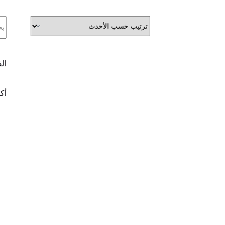
ال
ال
أكث