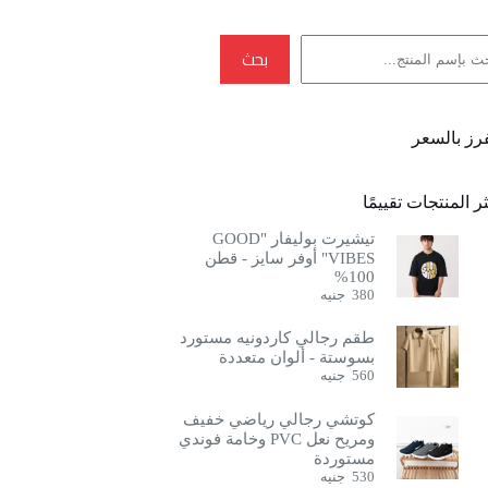
بحث
بحث
فرز بالسعر
ر المنتجات تقييمًا
تيشيرت بوليفار "GOOD
VIBES" أوفر سايز - قطن
100%
380
جنيه
طقم رجالي كاردونيه مستورد
بسوستة - ألوان متعددة
560
جنيه
كوتشي رجالي رياضي خفيف
ومريح نعل PVC وخامة فوندي
مستوردة
530
جنيه