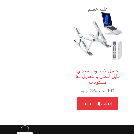
عليه خصم
حامل لاب توب معدني
قابل للطي والتعديل بـ6
مستويات
199
جنيه
225
جنيه
السعر
السعر
الحالي
الأصلي
إضافة إلى السلة
هو:
هو:
225
199
جنيه.
جنيه.