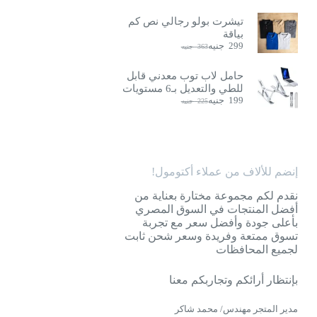
تيشرت بولو رجالي نص كم
بياقة
299
جنيه
363
جنيه
السعر
السعر
الحالي
الأصلي
هو:
هو:
حامل لاب توب معدني قابل
363
299
للطي والتعديل بـ6 مستويات
جنيه.
جنيه.
199
جنيه
225
جنيه
السعر
السعر
الحالي
الأصلي
هو:
هو:
225
199
جنيه.
جنيه.
إنضم للألاف من عملاء أكتومول!
نقدم لكم مجموعة مختارة بعناية من
أفضل المنتجات في السوق المصري
بأعلى جودة وأفضل سعر مع تجربة
تسوق ممتعة وفريدة وسعر شحن ثابت
لجميع المحافظات
بإنتظار أرائكم وتجاربكم معنا
مدير المتجر مهندس/ محمد شاكر