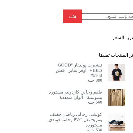
بحث
بحث
فرز بالسعر
ر المنتجات تقييمًا
تيشيرت بوليفار "GOOD
VIBES" أوفر سايز - قطن
100%
380
جنيه
طقم رجالي كاردونيه مستورد
بسوستة - ألوان متعددة
560
جنيه
كوتشي رجالي رياضي خفيف
ومريح نعل PVC وخامة فوندي
مستوردة
530
جنيه