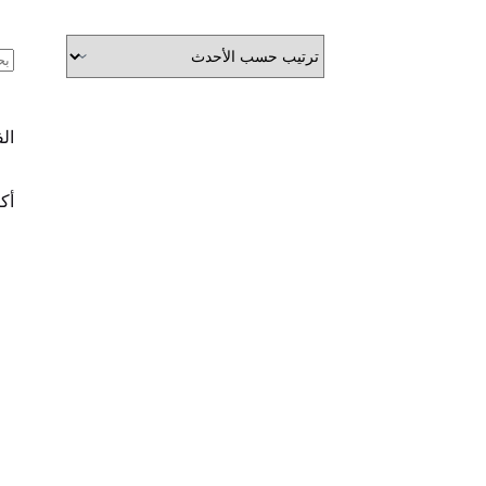
ال
ال
أكث