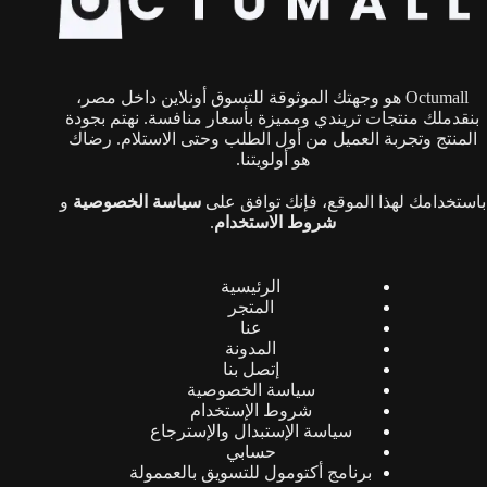
اختيار
الخيارات
على
صفحة
Octumall هو وجهتك الموثوقة للتسوق أونلاين داخل مصر،
المنتج
بنقدملك منتجات تريندي ومميزة بأسعار منافسة. نهتم بجودة
المنتج وتجربة العميل من أول الطلب وحتى الاستلام. رضاك
هو أولويتنا.
باستخدامك لهذا الموقع، فإنك توافق على
سياسة الخصوصية
و
شروط الاستخدام
.
الرئيسية
المتجر
عنا
المدونة
إتصل بنا
سياسة الخصوصية
شروط الإستخدام
سياسة الإستبدال والإسترجاع
حسابي
برنامج أكتومول للتسويق بالعممولة