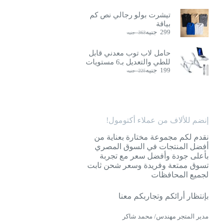
تيشرت بولو رجالي نص كم
بياقة
299
جنيه
363
جنيه
السعر
السعر
الحالي
الأصلي
هو:
هو:
حامل لاب توب معدني قابل
363
299
للطي والتعديل بـ6 مستويات
جنيه.
جنيه.
199
جنيه
225
جنيه
السعر
السعر
الحالي
الأصلي
هو:
هو:
225
199
جنيه.
جنيه.
إنضم للألاف من عملاء أكتومول!
نقدم لكم مجموعة مختارة بعناية من
أفضل المنتجات في السوق المصري
بأعلى جودة وأفضل سعر مع تجربة
تسوق ممتعة وفريدة وسعر شحن ثابت
لجميع المحافظات
بإنتظار أرائكم وتجاربكم معنا
مدير المتجر مهندس/ محمد شاكر