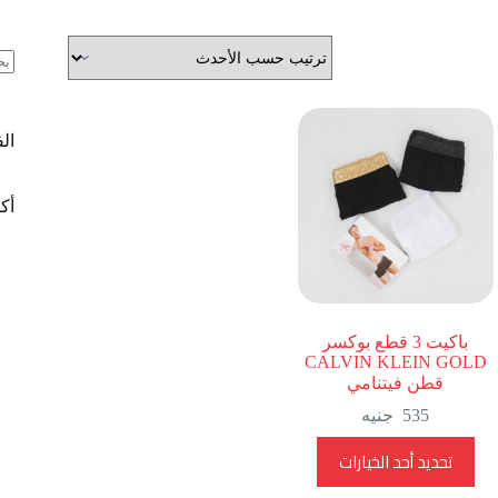
ال
ال
أكث
باكيت 3 قطع بوكسر
CALVIN KLEIN GOLD
قطن فيتنامي
535
جنيه
هناك
تحديد أحد الخيارات
العديد
من