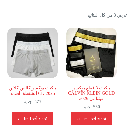
تم
عرض ⁦3⁩ من كل النتائج
الفرز
حسب
الأحدث
باكيت 3 قطع بوكسر
باكيت بوكسر كالفن كلاين
CALVIN KLEIN GOLD
CK 2026 الشنطة الجديد
فيتنامي 2026
575
جنيه
550
جنيه
هناك
هناك
تحديد أحد الخيارات
تحديد أحد الخيارات
العديد
العديد
من
من