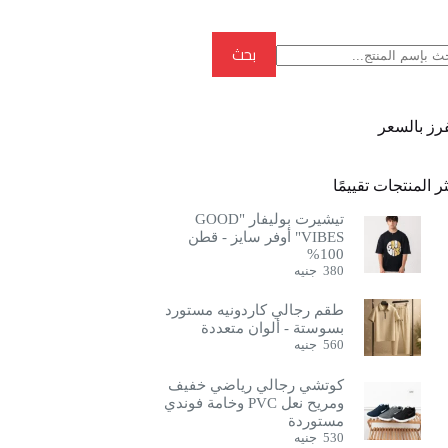
بحث
بحث
فرز بالسعر
ر المنتجات تقييمًا
تيشيرت بوليفار "GOOD
VIBES" أوفر سايز - قطن
100%
380
جنيه
طقم رجالي كاردونيه مستورد
بسوستة - ألوان متعددة
560
جنيه
كوتشي رجالي رياضي خفيف
ومريح نعل PVC وخامة فوندي
مستوردة
530
جنيه