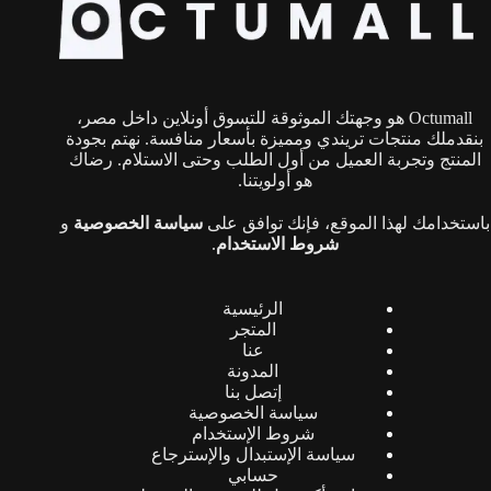
يمكن
اختيار
الخيارات
على
صفحة
Octumall هو وجهتك الموثوقة للتسوق أونلاين داخل مصر،
المنتج
بنقدملك منتجات تريندي ومميزة بأسعار منافسة. نهتم بجودة
المنتج وتجربة العميل من أول الطلب وحتى الاستلام. رضاك
هو أولويتنا.
باستخدامك لهذا الموقع، فإنك توافق على
سياسة الخصوصية
و
شروط الاستخدام
.
الرئيسية
المتجر
عنا
المدونة
إتصل بنا
سياسة الخصوصية
شروط الإستخدام
سياسة الإستبدال والإسترجاع
حسابي