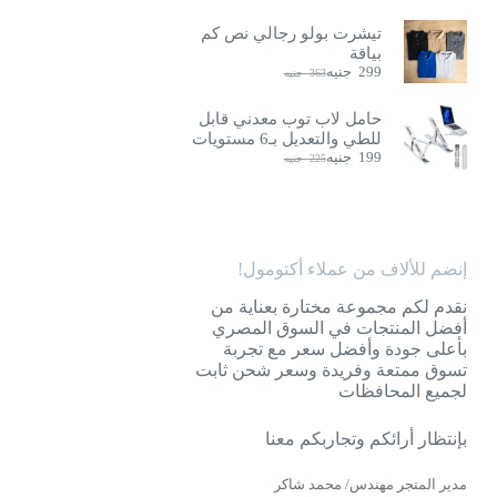
تيشرت بولو رجالي نص كم
بياقة
299
جنيه
363
جنيه
السعر
السعر
الحالي
الأصلي
هو:
هو:
حامل لاب توب معدني قابل
363
299
للطي والتعديل بـ6 مستويات
جنيه.
جنيه.
199
جنيه
225
جنيه
السعر
السعر
الحالي
الأصلي
هو:
هو:
225
199
جنيه.
جنيه.
إنضم للألاف من عملاء أكتومول!
نقدم لكم مجموعة مختارة بعناية من
أفضل المنتجات في السوق المصري
بأعلى جودة وأفضل سعر مع تجربة
تسوق ممتعة وفريدة وسعر شحن ثابت
لجميع المحافظات
بإنتظار أرائكم وتجاربكم معنا
مدير المتجر مهندس/ محمد شاكر