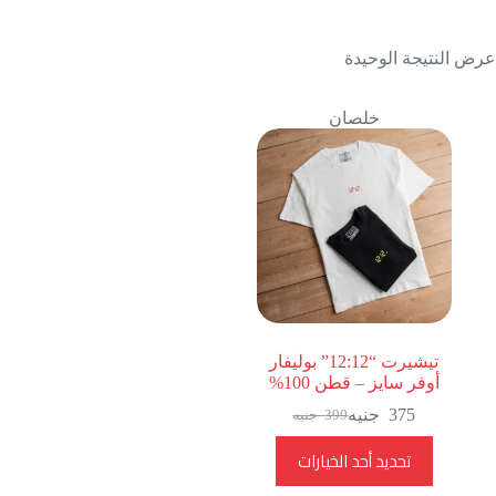
عرض النتيجة الوحيدة
خلصان
تيشيرت “12:12” بوليفار
أوفر سايز – قطن 100%
375
جنيه
399
جنيه
السعر
السعر
الحالي
الأصلي
هناك
تحديد أحد الخيارات
هو:
هو:
العديد
399
375
من