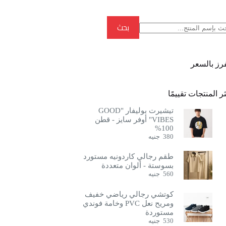
بحث
بحث
فرز بالسعر
ر المنتجات تقييمًا
تيشيرت بوليفار "GOOD
VIBES" أوفر سايز - قطن
100%
380
جنيه
طقم رجالي كاردونيه مستورد
بسوستة - ألوان متعددة
560
جنيه
كوتشي رجالي رياضي خفيف
ومريح نعل PVC وخامة فوندي
مستوردة
530
جنيه