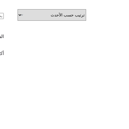
ال
ال
أكث