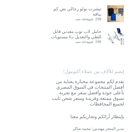
تيشرت بولو رجالي نص كم
بياقة
299
جنيه
363
جنيه
السعر
السعر
الحالي
الأصلي
هو:
هو:
حامل لاب توب معدني قابل
363
299
للطي والتعديل بـ6 مستويات
جنيه.
جنيه.
199
جنيه
225
جنيه
السعر
السعر
الحالي
الأصلي
هو:
هو:
225
199
جنيه.
جنيه.
إنضم للألاف من عملاء أكتومول!
نقدم لكم مجموعة مختارة بعناية من
أفضل المنتجات في السوق المصري
بأعلى جودة وأفضل سعر مع تجربة
تسوق ممتعة وفريدة وسعر شحن ثابت
لجميع المحافظات
بإنتظار أرائكم وتجاربكم معنا
مدير المتجر مهندس/ محمد شاكر