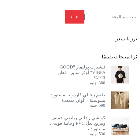
بحث
بحث
فرز بالسعر
ر المنتجات تقييمًا
تيشيرت بوليفار "GOOD
VIBES" أوفر سايز - قطن
100%
380
جنيه
طقم رجالي كاردونيه مستورد
بسوستة - ألوان متعددة
560
جنيه
كوتشي رجالي رياضي خفيف
ومريح نعل PVC وخامة فوندي
مستوردة
530
جنيه