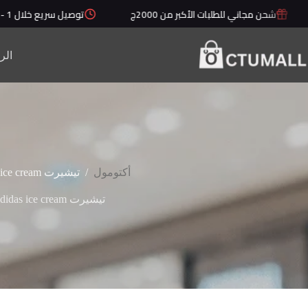
لتجاوز
شحن مجاني للطلبات الأكبر من 2000ج
توصيل سريع خلال 1 - 5 أيام
لى
لمحتوى
الر
/
أكتومول
تيشيرت adidas ice cream
تيشيرت adidas ice cream