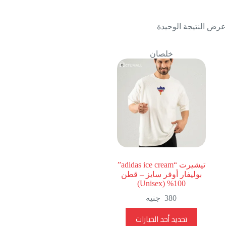
عرض النتيجة الوحيدة
خلصان
تيشيرت “adidas ice cream”
بوليفار أوفر سايز – قطن
100% (Unisex)
380
جنيه
هناك
تحديد أحد الخيارات
العديد