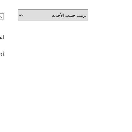
ال
ال
أكث