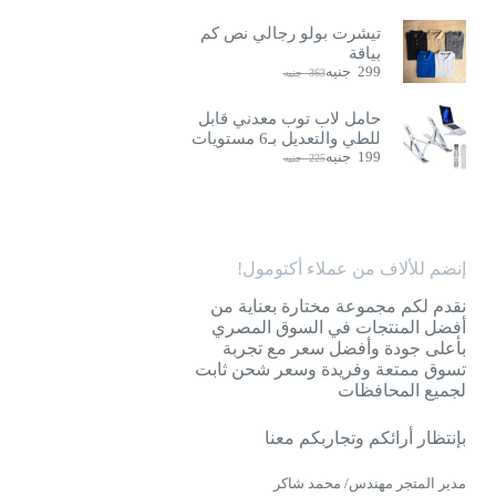
تيشرت بولو رجالي نص كم
بياقة
299
جنيه
363
جنيه
السعر
السعر
الحالي
الأصلي
هو:
هو:
حامل لاب توب معدني قابل
363
299
للطي والتعديل بـ6 مستويات
جنيه.
جنيه.
199
جنيه
225
جنيه
السعر
السعر
الحالي
الأصلي
هو:
هو:
225
199
جنيه.
جنيه.
إنضم للألاف من عملاء أكتومول!
نقدم لكم مجموعة مختارة بعناية من
أفضل المنتجات في السوق المصري
بأعلى جودة وأفضل سعر مع تجربة
تسوق ممتعة وفريدة وسعر شحن ثابت
لجميع المحافظات
بإنتظار أرائكم وتجاربكم معنا
مدير المتجر مهندس/ محمد شاكر