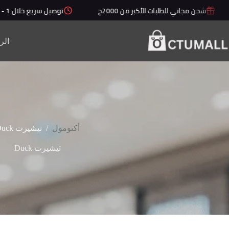
لتجاوز
شحن مجاني للطلبات الأكبر من 2000ج
توصيل سريع خلال 1 - 5 أيام
لى
لمحتوى
الر
/
أكتومول
تيشيرت Duck
تيشيرت Duck