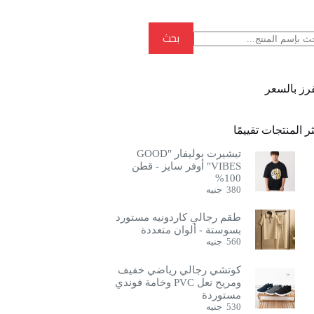
بحث
بحث
فرز بالسعر
ر المنتجات تقييمًا
تيشيرت بوليفار "GOOD
VIBES" أوفر سايز - قطن
100%
380
جنيه
طقم رجالي كاردونيه مستورد
بسوستة - ألوان متعددة
560
جنيه
كوتشي رجالي رياضي خفيف
ومريح نعل PVC وخامة فوندي
مستوردة
530
جنيه