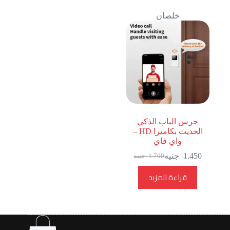
خلصان
جرس الباب الذكي
الحديث بكاميرا HD –
واي فاي
1.450
جنيه
1.700
جنيه
السعر
السعر
الحالي
الأصلي
قراءة المزيد
هو:
هو:
1.700
1.450
جنيه.
جنيه.