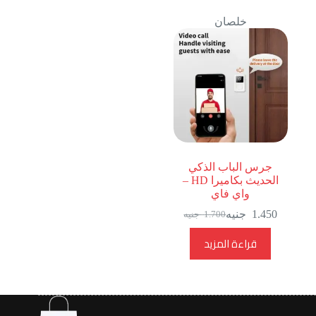
خلصان
جرس الباب الذكي
الحديث بكاميرا HD –
واي فاي
1.450
جنيه
1.700
جنيه
السعر
السعر
الحالي
الأصلي
قراءة المزيد
هو:
هو:
1.700
1.450
جنيه.
جنيه.