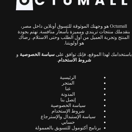
اختيار
الخيارات
على
صفحة
Octumall هو وجهتك الموثوقة للتسوق أونلاين داخل مصر،
المنتج
بنقدملك منتجات تريندي ومميزة بأسعار منافسة. نهتم بجودة
المنتج وتجربة العميل من أول الطلب وحتى الاستلام. رضاك
هو أولويتنا.
باستخدامك لهذا الموقع، فإنك توافق على
سياسة الخصوصية
و
شروط الاستخدام
.
الرئيسية
المتجر
عنا
المدونة
إتصل بنا
سياسة الخصوصية
شروط الإستخدام
سياسة الإستبدال والإسترجاع
حسابي
برنامج أكتومول للتسويق بالعممولة