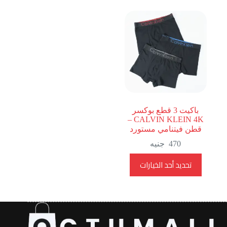
باكيت 3 قطع بوكسر
CALVIN KLEIN 4K –
قطن فيتنامي مستورد
470
جنيه
هناك
تحديد أحد الخيارات
العديد
من
الأشكال
المختلفة
لهذا
المنتج.
يمكن