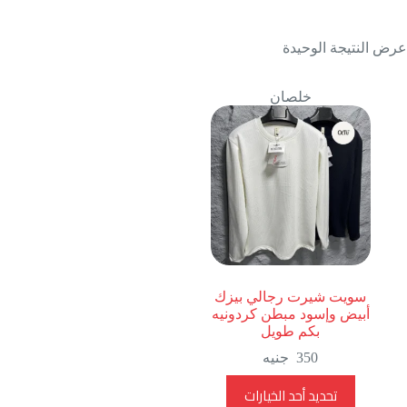
عرض النتيجة الوحيدة
خلصان
سويت شيرت رجالي بيزك
أبيض وإسود مبطن كردونيه
بكم طويل
350
جنيه
هناك
تحديد أحد الخيارات
العديد