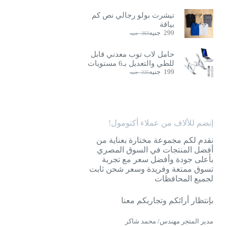
تيشرت بولو رجالي نص كم
بياقة
299
جنيه
363
جنيه
السعر
السعر
الحالي
الأصلي
هو:
هو:
حامل لاب توب معدني قابل
363
299
للطي والتعديل بـ6 مستويات
جنيه.
جنيه.
199
جنيه
225
جنيه
السعر
السعر
الحالي
الأصلي
هو:
هو:
225
199
جنيه.
جنيه.
إنضم للألاف من عملاء أكتومول!
نقدم لكم مجموعة مختارة بعناية من
أفضل المنتجات في السوق المصري
بأعلى جودة وأفضل سعر مع تجربة
تسوق ممتعة وفريدة وسعر شحن ثابت
لجميع المحافظات
بإنتظار أرائكم وتجاربكم معنا
مدير المتجر مهندس/ محمد شاكر