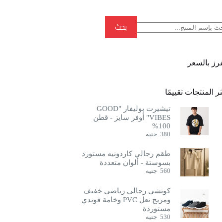
بحث
بحث
فرز بالسعر
ر المنتجات تقييمًا
تيشيرت بوليفار "GOOD
VIBES" أوفر سايز - قطن
100%
380
جنيه
طقم رجالي كاردونيه مستورد
بسوستة - ألوان متعددة
560
جنيه
كوتشي رجالي رياضي خفيف
ومريح نعل PVC وخامة فوندي
مستوردة
530
جنيه