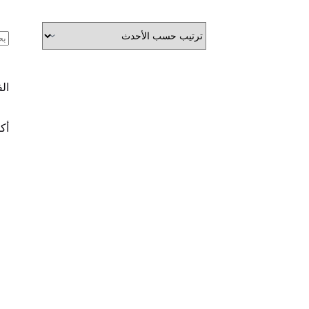
ال
ال
أكث