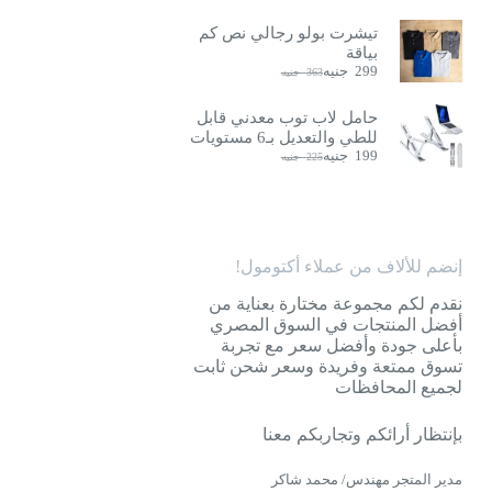
تيشرت بولو رجالي نص كم
بياقة
299
جنيه
363
جنيه
السعر
السعر
الحالي
الأصلي
هو:
هو:
حامل لاب توب معدني قابل
363
299
للطي والتعديل بـ6 مستويات
جنيه.
جنيه.
199
جنيه
225
جنيه
السعر
السعر
الحالي
الأصلي
هو:
هو:
225
199
جنيه.
جنيه.
إنضم للألاف من عملاء أكتومول!
نقدم لكم مجموعة مختارة بعناية من
أفضل المنتجات في السوق المصري
بأعلى جودة وأفضل سعر مع تجربة
تسوق ممتعة وفريدة وسعر شحن ثابت
لجميع المحافظات
بإنتظار أرائكم وتجاربكم معنا
مدير المتجر مهندس/ محمد شاكر