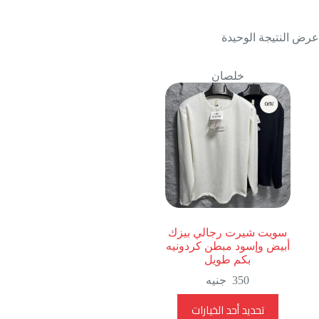
عرض النتيجة الوحيدة
خلصان
سويت شيرت رجالي بيزك
أبيض وإسود مبطن كردونيه
بكم طويل
350
جنيه
هناك
تحديد أحد الخيارات
العديد