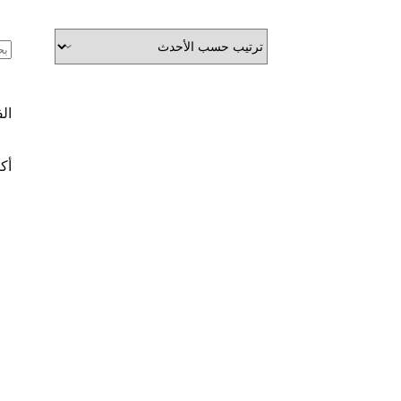
ال
ال
أكث