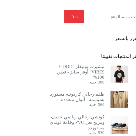
بحث
بحث
فرز بالسعر
ر المنتجات تقييمًا
تيشيرت بوليفار "GOOD
VIBES" أوفر سايز - قطن
100%
380
جنيه
طقم رجالي كاردونيه مستورد
بسوستة - ألوان متعددة
560
جنيه
كوتشي رجالي رياضي خفيف
ومريح نعل PVC وخامة فوندي
مستوردة
530
جنيه