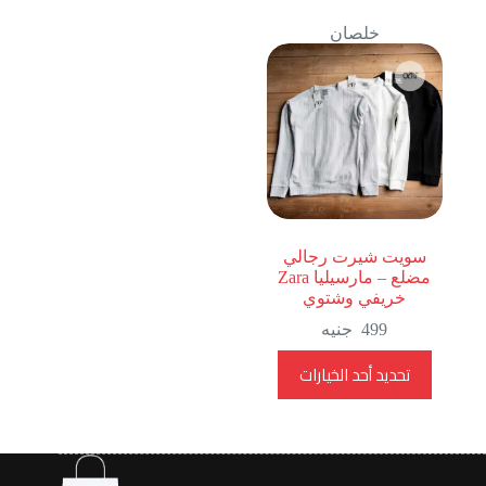
خلصان
سويت شيرت رجالي
مضلع – مارسيليا Zara
خريفي وشتوي
499
جنيه
هناك
تحديد أحد الخيارات
العديد
من
الأشكال
المختلفة
لهذا
المنتج.