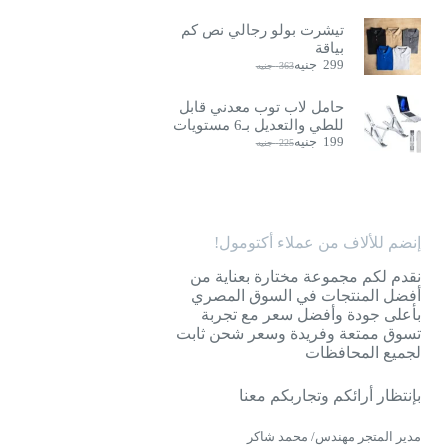
تيشرت بولو رجالي نص كم
بياقة
299
جنيه
363
جنيه
السعر
السعر
الحالي
الأصلي
هو:
هو:
حامل لاب توب معدني قابل
363
299
للطي والتعديل بـ6 مستويات
جنيه.
جنيه.
199
جنيه
225
جنيه
السعر
السعر
الحالي
الأصلي
هو:
هو:
225
199
جنيه.
جنيه.
إنضم للألاف من عملاء أكتومول!
نقدم لكم مجموعة مختارة بعناية من
أفضل المنتجات في السوق المصري
بأعلى جودة وأفضل سعر مع تجربة
تسوق ممتعة وفريدة وسعر شحن ثابت
لجميع المحافظات
بإنتظار أرائكم وتجاربكم معنا
مدير المتجر مهندس/ محمد شاكر