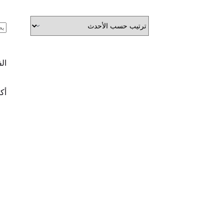
ال
ال
أكث