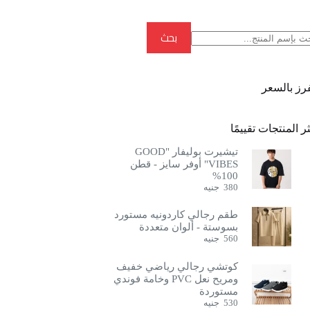
بحث
بحث
فرز بالسعر
ر المنتجات تقييمًا
تيشيرت بوليفار "GOOD
VIBES" أوفر سايز - قطن
100%
380
جنيه
طقم رجالي كاردونيه مستورد
بسوستة - ألوان متعددة
560
جنيه
كوتشي رجالي رياضي خفيف
ومريح نعل PVC وخامة فوندي
مستوردة
530
جنيه