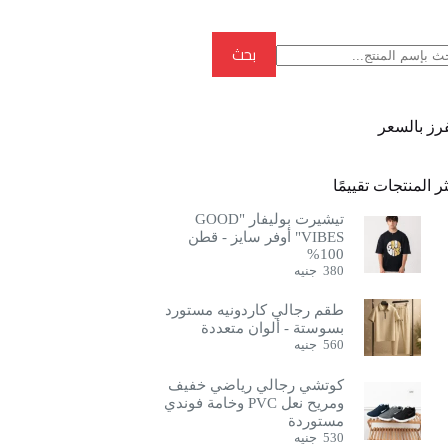
بحث
بحث
فرز بالسعر
ر المنتجات تقييمًا
تيشيرت بوليفار "GOOD
VIBES" أوفر سايز - قطن
100%
380
جنيه
طقم رجالي كاردونيه مستورد
بسوستة - ألوان متعددة
560
جنيه
كوتشي رجالي رياضي خفيف
ومريح نعل PVC وخامة فوندي
مستوردة
530
جنيه