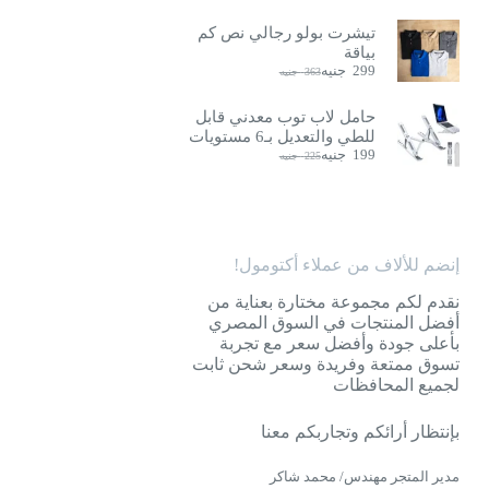
تيشرت بولو رجالي نص كم
بياقة
299
جنيه
363
جنيه
السعر
السعر
الحالي
الأصلي
هو:
هو:
حامل لاب توب معدني قابل
363
299
للطي والتعديل بـ6 مستويات
جنيه.
جنيه.
199
جنيه
225
جنيه
السعر
السعر
الحالي
الأصلي
هو:
هو:
225
199
جنيه.
جنيه.
إنضم للألاف من عملاء أكتومول!
نقدم لكم مجموعة مختارة بعناية من
أفضل المنتجات في السوق المصري
بأعلى جودة وأفضل سعر مع تجربة
تسوق ممتعة وفريدة وسعر شحن ثابت
لجميع المحافظات
بإنتظار أرائكم وتجاربكم معنا
مدير المتجر مهندس/ محمد شاكر