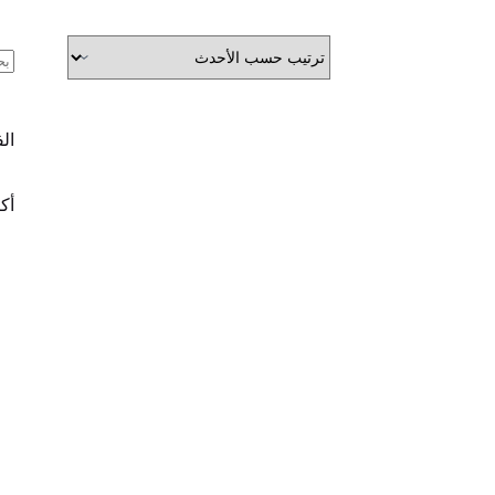
ال
ال
أكث