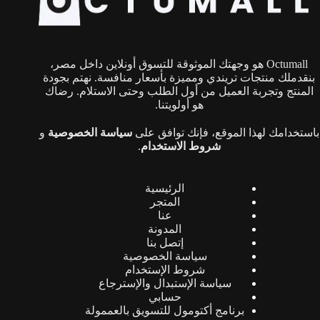
اختيار
الخيارات
على
صفحة
Octumall هو وجهتك الموثوقة للتسوق أونلاين داخل مصر،
المنتج
بنقدملك منتجات تريندي ومميزة بأسعار منافسة. نهتم بجودة
المنتج وتجربة العميل من أول الطلب وحتى الاستلام. رضاك
هو أولويتنا.
باستخدامك لهذا الموقع، فإنك توافق على
سياسة الخصوصية
و
شروط الاستخدام
.
الرئيسية
المتجر
عنا
المدونة
إتصل بنا
سياسة الخصوصية
شروط الإستخدام
سياسة الإستبدال والإسترجاع
حسابي
برنامج أكتومول للتسويق بالعممولة