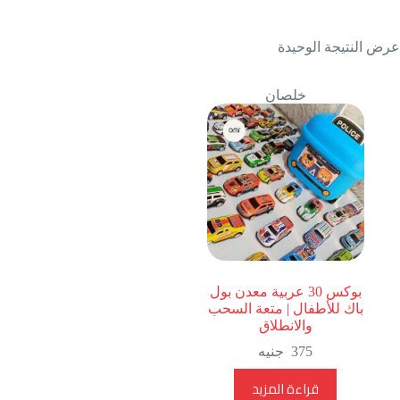
عرض النتيجة الوحيدة
خلصان
بوكس 30 عربية معدن بول
باك للأطفال | متعة السحب
والانطلاق
375
جنيه
قراءة المزيد