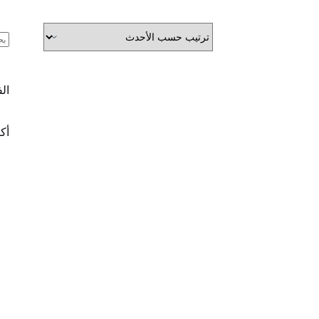
ال
ال
أكث