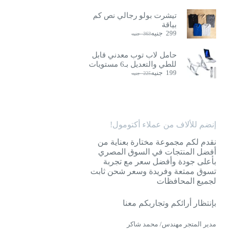
تيشرت بولو رجالي نص كم
بياقة
299
جنيه
363
جنيه
السعر
السعر
الحالي
الأصلي
هو:
هو:
حامل لاب توب معدني قابل
363
299
للطي والتعديل بـ6 مستويات
جنيه.
جنيه.
199
جنيه
225
جنيه
السعر
السعر
الحالي
الأصلي
هو:
هو:
225
199
جنيه.
جنيه.
إنضم للألاف من عملاء أكتومول!
نقدم لكم مجموعة مختارة بعناية من
أفضل المنتجات في السوق المصري
بأعلى جودة وأفضل سعر مع تجربة
تسوق ممتعة وفريدة وسعر شحن ثابت
لجميع المحافظات
بإنتظار أرائكم وتجاربكم معنا
مدير المتجر مهندس/ محمد شاكر