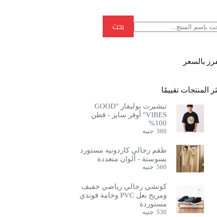
بحث
بحث
فرز بالسعر
ر المنتجات تقييمًا
تيشيرت بوليفار "GOOD
VIBES" أوفر سايز - قطن
100%
380
جنيه
طقم رجالي كاردونيه مستورد
بسوستة - ألوان متعددة
560
جنيه
كوتشي رجالي رياضي خفيف
ومريح نعل PVC وخامة فوندي
مستوردة
530
جنيه