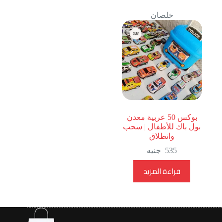
خلصان
بوكس 50 عربية معدن
بول باك للأطفال | سحب
وانطلاق
535
جنيه
قراءة المزيد