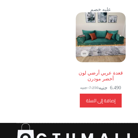
عليه خصم
قعدة عربي أرضي لون
أخضر مودرن
6.490
جنيه
7.250
جنيه
السعر
السعر
الحالي
الأصلي
إضافة إلى السلة
هو:
هو:
7.250
6.490
جنيه.
جنيه.