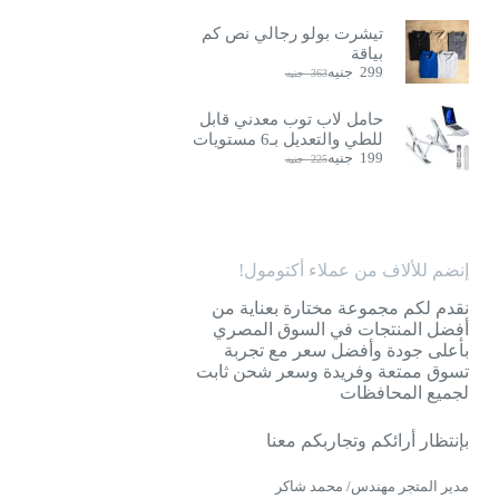
تيشرت بولو رجالي نص كم
بياقة
299
جنيه
363
جنيه
السعر
السعر
الحالي
الأصلي
هو:
هو:
حامل لاب توب معدني قابل
363
299
للطي والتعديل بـ6 مستويات
جنيه.
جنيه.
199
جنيه
225
جنيه
السعر
السعر
الحالي
الأصلي
هو:
هو:
225
199
جنيه.
جنيه.
إنضم للألاف من عملاء أكتومول!
نقدم لكم مجموعة مختارة بعناية من
أفضل المنتجات في السوق المصري
بأعلى جودة وأفضل سعر مع تجربة
تسوق ممتعة وفريدة وسعر شحن ثابت
لجميع المحافظات
بإنتظار أرائكم وتجاربكم معنا
مدير المتجر مهندس/ محمد شاكر