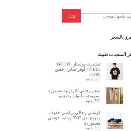
بحث
بحث
فرز بالسعر
ر المنتجات تقييمًا
تيشيرت بوليفار "GOOD
VIBES" أوفر سايز - قطن
100%
380
جنيه
طقم رجالي كاردونيه مستورد
بسوستة - ألوان متعددة
560
جنيه
كوتشي رجالي رياضي خفيف
ومريح نعل PVC وخامة فوندي
مستوردة
530
جنيه