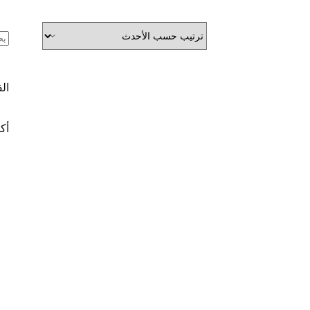
ال
ال
أكث