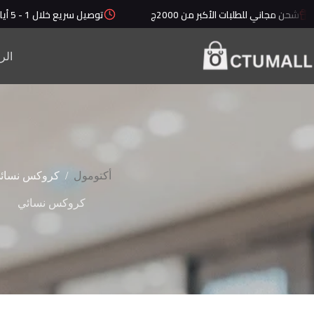
لتجاوز
شحن مجاني للطلبات الأكبر من 2000ج
توصيل سريع خلال 1 - 5 أيام
لى
لمحتوى
الر
/
أكتومول
كروكس نسائ
كروكس نسائي