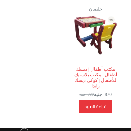
خلصان
مكتب أطفال | ديسك
أطفال | مكتب بلاستيك
للأطفال | كوكي ديسك
راندا
870
جنيه
980
جنيه
السعر
السعر
الحالي
الأصلي
قراءة المزيد
هو:
هو:
980
870
جنيه.
جنيه.