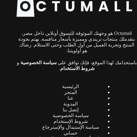
يمكن
اختيار
الخيارات
على
صفحة
Octumall هو وجهتك الموثوقة للتسوق أونلاين داخل مصر،
المنتج
بنقدملك منتجات تريندي ومميزة بأسعار منافسة. نهتم بجودة
المنتج وتجربة العميل من أول الطلب وحتى الاستلام. رضاك
هو أولويتنا.
باستخدامك لهذا الموقع، فإنك توافق على
سياسة الخصوصية
و
شروط الاستخدام
.
الرئيسية
المتجر
عنا
المدونة
إتصل بنا
سياسة الخصوصية
شروط الإستخدام
سياسة الإستبدال والإسترجاع
حسابي