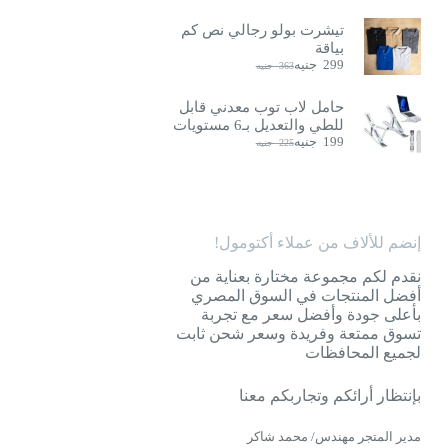
تيشرت بولو رجالي نص كم
بياقة
299
جنيه
363
جنيه
السعر
السعر
الحالي
الأصلي
هو:
هو:
حامل لاب توب معدني قابل
363
299
للطي والتعديل بـ6 مستويات
جنيه.
جنيه.
199
جنيه
225
جنيه
السعر
السعر
الحالي
الأصلي
هو:
هو:
225
199
جنيه.
جنيه.
إنضم للألاف من عملاء أكتومول!
نقدم لكم مجموعة مختارة بعناية من
أفضل المنتجات في السوق المصري
بأعلى جودة وأفضل سعر مع تجربة
تسوق ممتعة وفريدة وسعر شحن ثابت
لجميع المحافظات
بإنتظار أرائكم وتجاربكم معنا
مدير المتجر مهندس/ محمد شاكر