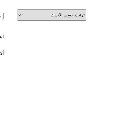
ال
ال
أكث