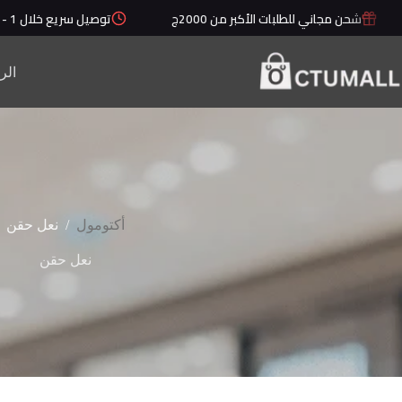
لتجاوز
شحن مجاني للطلبات الأكبر من 2000ج
توصيل سريع خلال 1 - 5 أيام
لى
لمحتوى
الر
/
أكتومول
نعل حقن
نعل حقن