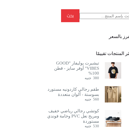
بحث
بحث
فرز بالسعر
ر المنتجات تقييمًا
تيشيرت بوليفار "GOOD
VIBES" أوفر سايز - قطن
100%
380
جنيه
طقم رجالي كاردونيه مستورد
بسوستة - ألوان متعددة
560
جنيه
كوتشي رجالي رياضي خفيف
ومريح نعل PVC وخامة فوندي
مستوردة
530
جنيه