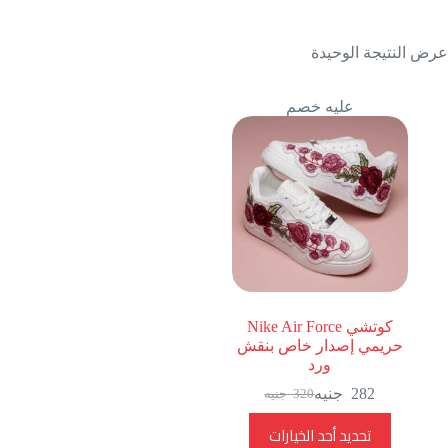
عرض النتيجة الوحيدة
عليه خصم
كوتشي Nike Air Force
حريمي إصدار خاص بنقش
ورد
282
جنيه
320
جنيه
السعر
السعر
الحالي
الأصلي
هناك
تحديد أحد الخيارات
هو:
هو:
العديد