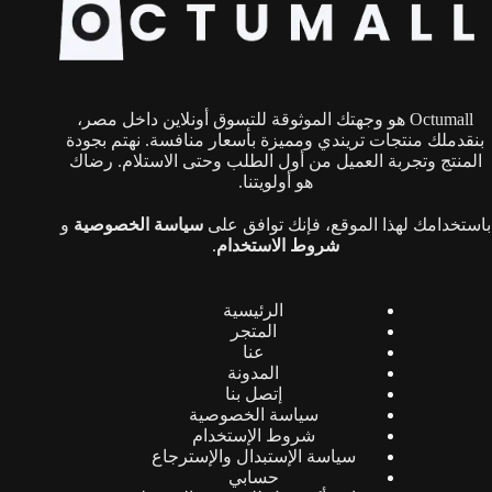
يمكن
يمكن
اختيار
اختيار
الخيارات
الخيارات
على
على
صفحة
صفحة
Octumall هو وجهتك الموثوقة للتسوق أونلاين داخل مصر،
المنتج
المنتج
بنقدملك منتجات تريندي ومميزة بأسعار منافسة. نهتم بجودة
المنتج وتجربة العميل من أول الطلب وحتى الاستلام. رضاك
هو أولويتنا.
باستخدامك لهذا الموقع، فإنك توافق على
سياسة الخصوصية
و
شروط الاستخدام
.
الرئيسية
المتجر
عنا
المدونة
إتصل بنا
سياسة الخصوصية
شروط الإستخدام
سياسة الإستبدال والإسترجاع
حسابي