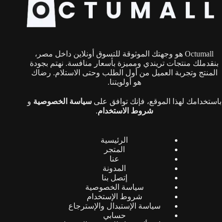
يمكن
اختيار
الخيارات
على
صفحة
Octumall هو وجهتك الموثوقة للتسوق أونلاين داخل مصر،
المنتج
بنقدملك منتجات تريندي ومميزة بأسعار منافسة. نهتم بجودة
المنتج وتجربة العميل من أول الطلب وحتى الاستلام. رضاك
هو أولويتنا.
باستخدامك لهذا الموقع، فإنك توافق على
سياسة الخصوصية
و
شروط الاستخدام
.
الرئيسية
المتجر
عنا
المدونة
إتصل بنا
سياسة الخصوصية
شروط الإستخدام
سياسة الإستبدال والإسترجاع
حسابي