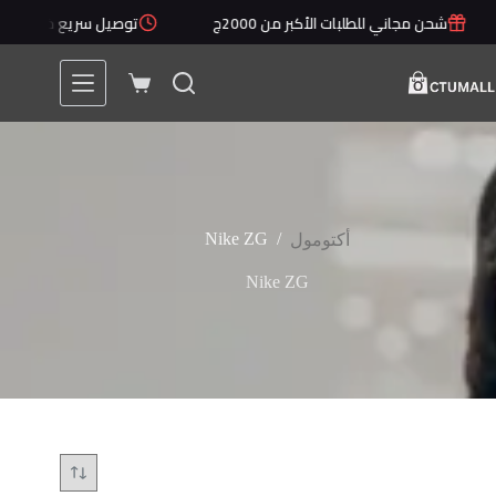
لتجاوز
شحن مجاني للطلبات الأكبر من 2000ج
توصيل سريع خلال 1 - 5 أيام
لى
لمحتوى
عربة
التسوق
Nike ZG
/
أكتومول
Nike ZG