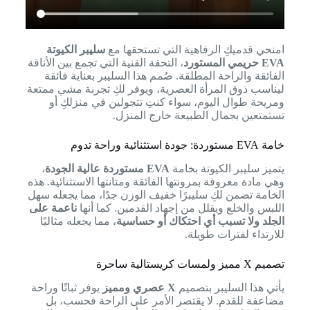
امنحي قدميكِ الرفاهية التي تستحقها مع
سليبر الكيوتة
EVA حريمي المستورد
، التحفة الفنية التي تجمع بين الأناقة
الفائقة والراحة المطلقة. صُمم هذا السليبر بعناية فائقة
ليناسب ذوق المرأة العصرية، ويوفر لكِ تجربة مشي ممتعة
ومريحة طوال اليوم، سواء كنتِ تتجولين في منزلكِ أو
تستمتعين بجمال الطبيعة خارج المنزل.
خامة EVA مستوردة: جودة استثنائية وراحة تدوم
يتميز سليبر الكيوتة بخامة
EVA مستوردة عالية الجودة
،
وهي مادة معروفة بمرونتها الفائقة ومتانتها الاستثنائية. هذه
الخامة تضمن لكِ سليبرًا خفيف الوزن جدًا، مما يجعله سهل
اللبس والخلع ويقلل من إجهاد القدمين. كما أنها
ناعمة على
الجلد ولا تسبب أي احتكاك أو حساسية
، مما يجعله مثاليًا
للارتداء لفترات طويلة.
تصميم X مميز ولمسات كريستالية ساحرة
يأتي هذا السليبر بتصميم
X عصري ومميز
يوفر ثباتًا وراحة
مضاعفة للقدم. لا يقتصر الأمر على الراحة فحسب، بل