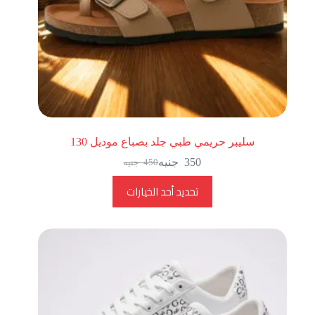
سليبر حريمي طبي جلد بصباع موديل 130
350
جنيه
450
جنيه
تحديد أحد الخيارات