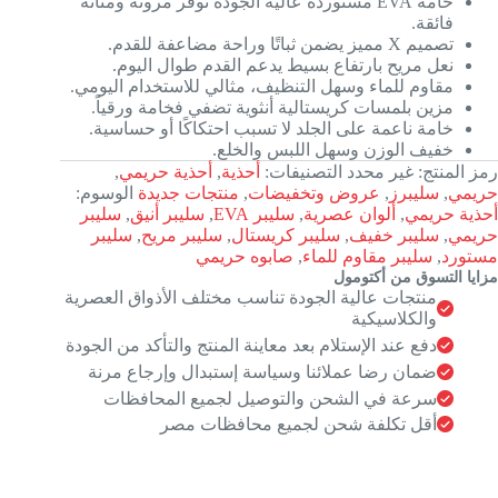
خامة EVA مستوردة عالية الجودة توفر مرونة ومتانة
فائقة.
تصميم X مميز يضمن ثباتًا وراحة مضاعفة للقدم.
نعل مريح بارتفاع بسيط يدعم القدم طوال اليوم.
مقاوم للماء وسهل التنظيف، مثالي للاستخدام اليومي.
مزين بلمسات كريستالية أنثوية تضفي فخامة ورقياً.
خامة ناعمة على الجلد لا تسبب احتكاكًا أو حساسية.
خفيف الوزن وسهل اللبس والخلع.
رمز المنتج:
غير محدد
التصنيفات:
أحذية
,
أحذية حريمي
,
حريمي
,
سليبرز
,
عروض وتخفيضات
,
منتجات جديدة
الوسوم:
أحذية حريمي
,
ألوان عصرية
,
سليبر EVA
,
سليبر أنيق
,
سليبر
حريمي
,
سليبر خفيف
,
سليبر كريستال
,
سليبر مريح
,
سليبر
مستورد
,
سليبر مقاوم للماء
,
صابوه حريمي
مزايا التسوق من أكتومول
منتجات عالية الجودة تناسب مختلف الأذواق العصرية
والكلاسيكية
دفع عند الإستلام بعد معاينة المنتج والتأكد من الجودة
ضمان رضا عملائنا وسياسة إستبدال وإرجاع مرنة
سرعة في الشحن والتوصيل لجميع المحافظات
أقل تكلفة شحن لجميع محافظات مصر