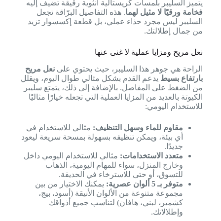
يتميز السليبر بلمسات كريستالية أنثوية رقيقة تضيف إليه
فخامة ورقيًا لا مثيل لهما
. هذه التفاصيل البرّاقة تجعل
السليبر ليس مجرد حذاء عملي، بل قطعة إكسسوار تزيد
من جمال إطلالتك.
نعل مريح ومزايا عملية لا غنى عنها
الراحة هي جوهر هذا السليبر، حيث يحتوي على
نعل مريح
بارتفاع بسيط
يدعم القدم بشكل مثالي طوال اليوم، ويقلل
من الضغط على المفاصل. بالإضافة إلى ذلك، يتمتع سليبر
الكيوتة بالعديد من المزايا العملية التي تجعله خيارًا مثاليًا
للاستخدام اليومي:
مقاوم للماء وسهل التنظيف:
مثالي للاستخدام في
أي بيئة، ويمكن تنظيفه بسهولة بمسحة سريعة ليعود
جديدًا.
متعدد الاستخدامات:
مثالي للاستخدام اليومي داخل
وخارج المنزل، سواء للمهام اليومية، الذهاب
للتسوق، أو حتى للاسترخاء في الحديقة.
متوفر بـ 5 ألوان عصرية:
يمكنك الاختيار من بين
مجموعة متنوعة من الألوان الأنيقة (أسود، بيج،
كشمير، لبني، هافان) لتناسب جميع أذواقك
وإطلالاتك.