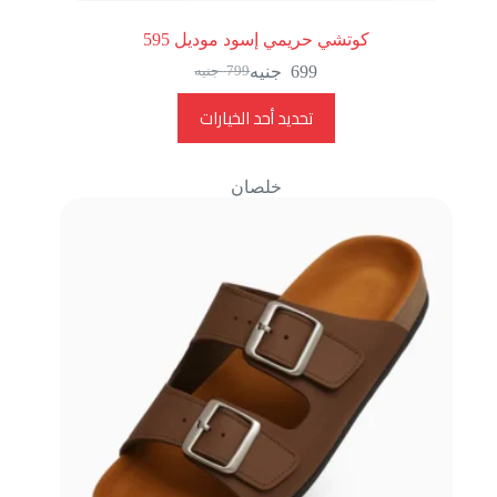
كوتشي حريمي إسود موديل 595
699
جنيه
799
جنيه
تحديد أحد الخيارات
خلصان