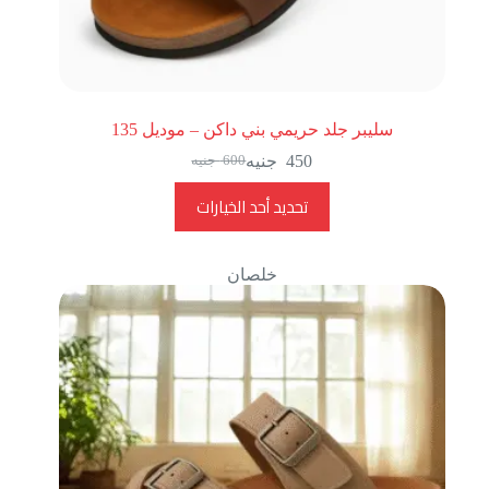
سليبر جلد حريمي بني داكن – موديل 135
450
جنيه
600
جنيه
تحديد أحد الخيارات
خلصان