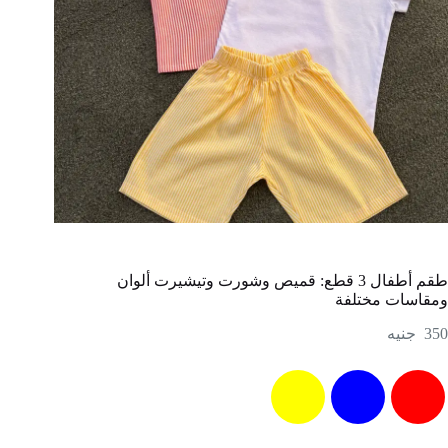
طقم أطفال 3 قطع: قميص وشورت وتيشيرت ألوان
ومقاسات مختلفة
350
جنيه