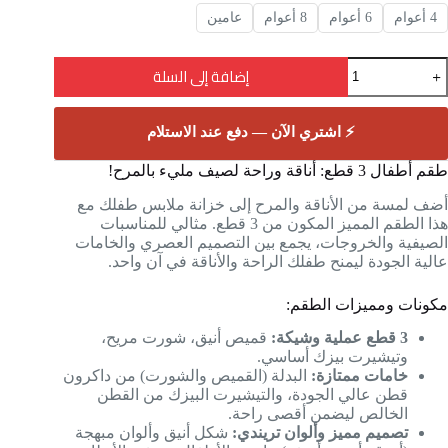
4 أعوام
6 أعوام
8 أعوام
عامين
إضافة إلى السلة
⚡ اشتري الآن — دفع عند الاستلام
طقم أطفال 3 قطع: أناقة وراحة لصيف مليء بالمرح!
أضف لمسة من الأناقة والمرح إلى خزانة ملابس طفلك مع
هذا الطقم المميز المكون من 3 قطع. مثالي للمناسبات
الصيفية والخروجات، يجمع بين التصميم العصري والخامات
عالية الجودة ليمنح طفلك الراحة والأناقة في آن واحد.
مكونات ومميزات الطقم:
3 قطع عملية وشيكة:
قميص أنيق، شورت مريح،
وتيشيرت بيزك أساسي.
خامات ممتازة:
البدلة (القميص والشورت) من داكرون
قطن عالي الجودة، والتيشيرت البيزك من القطن
الخالص ليضمن أقصى راحة.
تصميم مميز وألوان تريندي:
شكل أنيق وألوان مبهجة