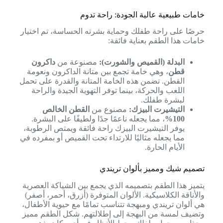
خامات طبيعية عالية الجودة: راحة تدوم
حرصًا على راحة طفلك وحماية بشرته الحساسة، تم اختيار
خامات هذا الطقم بعناية فائقة:
البدلة (القميص والشورت):
مصنوعة من
داكرون
قطن
، وهي خامة تجمع بين متانة الداكرون ونعومة
القطن. تضمن هذه الخامة المتانة والقدرة على تحمل
اللعب والحركة، بينما توفر التهوية الجيدة والراحة
لبشرة طفلك.
التيشيرت البيزك:
مصنوع من
القطن الخالص
100%
، مما يجعله ناعمًا جدًا ولطيفًا على البشرة.
يوفر التيشيرت البيزك راحة فائقة ويمتص الرطوبة،
مما يجعله مثاليًا للارتداء تحت القميص أو بمفرده في
الأيام الحارة.
تصميم شيك ومميز بألوان تريندي
يتميز هذا الطقم بتصميمه الذي يجمع بين الشياكة العصرية
والأناقة الكلاسيكية. الألوان المتوفرة (أزرق، أحمر، أصفر)
هي ألوان تريندي ومبهجة تتناسب تمامًا مع حيوية الأطفال،
وتضيف لمسة من البهجة إلى إطلالتهم. شكل الطقم مميز