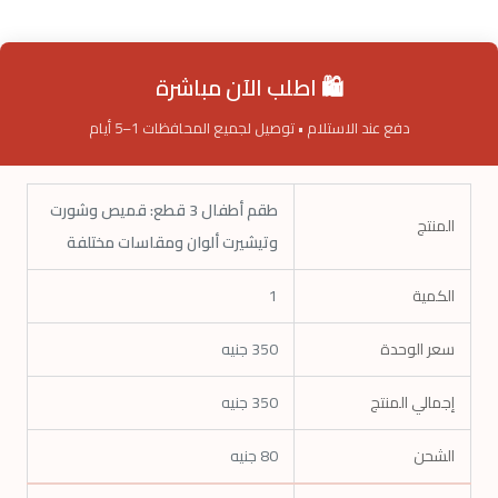
🛍️ اطلب الآن مباشرة
دفع عند الاستلام • توصيل لجميع المحافظات 1–5 أيام
طقم أطفال 3 قطع: قميص وشورت
المنتج
وتيشيرت ألوان ومقاسات مختلفة
الكمية
1
سعر الوحدة
350
جنيه
إجمالي المنتج
350
جنيه
الشحن
80 جنيه