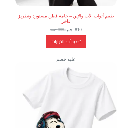
طقم أثواب الأب والإبن – خامة قطن مستورد وتطريز
فاخر
810
جنيه
999
جنيه
تحديد أحد الخيارات
عليه خصم