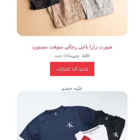
شورت زارا باجي رجالي سوفت مستورد
440
جنيه
538
جنيه
تحديد أحد الخيارات
عليه خصم