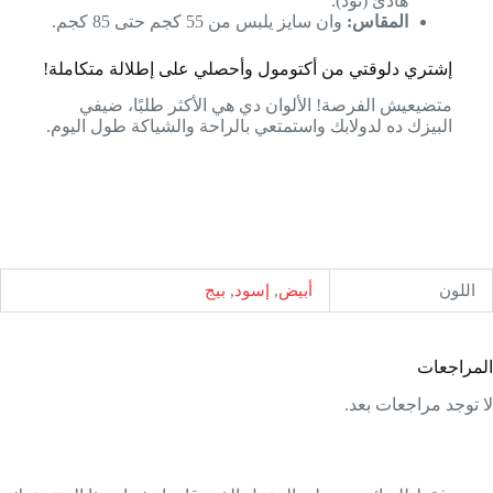
هادئ (نود).
المقاس:
وان سايز يلبس من 55 كجم حتى 85 كجم.
إشتري دلوقتي من أكتومول وأحصلي على إطلالة متكاملة!
متضيعيش الفرصة! الألوان دي هي الأكثر طلبًا، ضيفي
البيزك ده لدولابك واستمتعي بالراحة والشياكة طول اليوم.
اللون
أبيض
,
إسود
,
بيج
المراجعات
لا توجد مراجعات بعد.