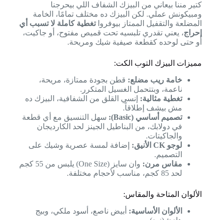
كتير مننا بيعاني من البيزك الشفاف اللي بيحرجنا
ومبيكونش عملي. لكن البيزك ده مختلف تمامًا، الخامة
المضلعة والتقفيل الممتاز بيوفروا
تغطية كاملة لا تسبب أي
إحراج
، يعني تقدري تلبسيه تحت قميص مفتوح، أو جاكيت،
أو حتى لوحده كقطعة صيفية شيك ومريحة.
مميزات البيزك التوب الكت:
خامة ريب مضلع:
قطن بجودة ممتازة، مريحة،
ناعمة، وبتتحمل الغسيل المتكرر.
تغطية مثالية:
إنسي القلق من الشفافية، البيزك ده
مش بيشف إطلاقاً.
تصميم أساسي (Basic):
سهل التنسيق مع أي قطعة
في دولابك، من البناطيل الجينز لحد الكارديجان
والجاكيتات.
لوجو CK الأنيق:
إضافة لمسة عصرية وشيك على
التصميم.
مقاس مرن:
وان سايز (One Size) يلبس من 55 كجم
لحد 85 كجم، مناسب لأحجام مختلفة.
الألوان المتاحة والمقاس:
الألوان الأساسية:
أبيض ناصع، أسود ملكي، وبيج