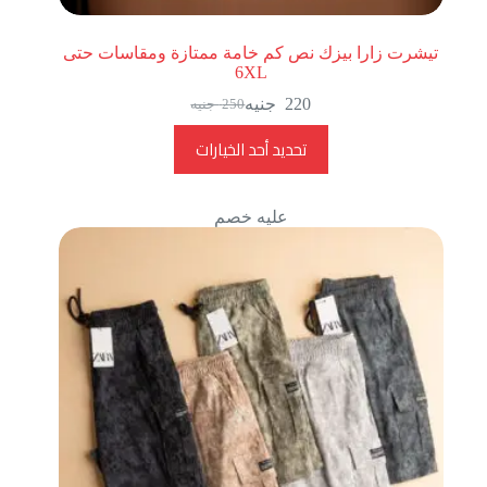
تيشرت زارا بيزك نص كم خامة ممتازة ومقاسات حتى
6XL
220
جنيه
250
جنيه
تحديد أحد الخيارات
عليه خصم