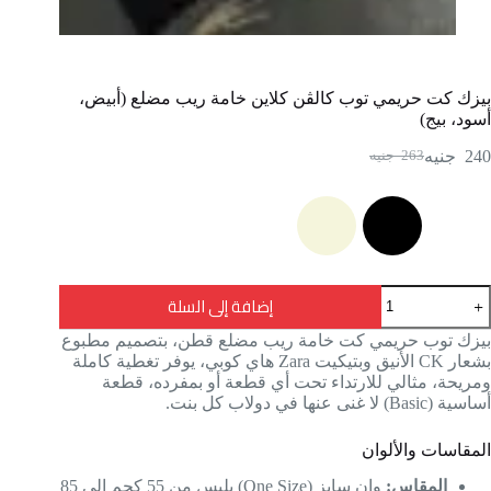
بيزك كت حريمي توب كالڤن كلاين خامة ريب مضلع (أبيض،
أسود، بيج)
240
جنيه
263
جنيه
إضافة إلى السلة
بيزك توب حريمي كت خامة ريب مضلع قطن، بتصميم مطبوع
بشعار CK الأنيق وبتيكيت Zara هاي كوبي، يوفر تغطية كاملة
ومريحة، مثالي للارتداء تحت أي قطعة أو بمفرده، قطعة
أساسية (Basic) لا غنى عنها في دولاب كل بنت.
المقاسات والألوان
المقاس:
وان سايز (One Size) يلبس من 55 كجم إلى 85