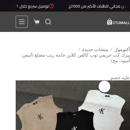
ي للطلبات الأكبر من 2000ج
توصيل سريع خلال 1 - 5 أيام
/
/
أكتومول
منتجات جديدة
بيزك كت حريمي توب كالڤن كلاين خامة ريب مضلع (أبيض،
أسود، بيج)
عليه خصم