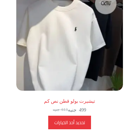
تيشيرت بولو قطن نص كم
499
جنيه
613
جنيه
تحديد أحد الخيارات