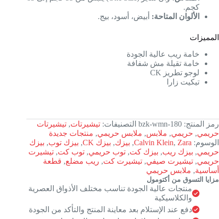
كجم.
الألوان المتاحة:
أبيض، أسود، بيج.
المميزات
خامة ريب عالية الجودة
خامة تقيلة مش شفافة
لوجو تطريز CK
تيكيت زارا
رمز المنتج:
bzk-wmn-180
التصنيفات:
تيشيرتات
,
تيشيرتات
حريمي
,
حريمي
,
ملابس
,
ملابس حريمي
,
منتجات جديدة
الوسوم:
Zara
,
Calvin Klein
,
بيزك
,
بيزك CK
,
بيزك توب
,
بيزك
حريمي
,
بيزك ريب
,
بيزك كت
,
توب حريمي
,
توب كت
,
تيشيرت
حريمي
,
تيشيرت صيفي
,
تيشيرت كت
,
ريب مضلع
,
قطعة
أساسية
,
ملابس حريمي
مزايا التسوق من أكتومول
منتجات عالية الجودة تناسب مختلف الأذواق العصرية
والكلاسيكية
دفع عند الإستلام بعد معاينة المنتج والتأكد من الجودة