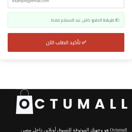
💵
طريقة الدفع:
كاش عند الاستلام فقط
✅ تأكيد الطلب الآن
Octumall هو وجهتك الموثوقة للتسوق أونلاين داخل مصر،