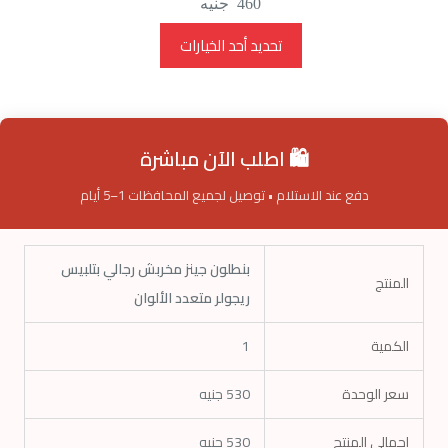
460
جنيه
هناك
تحديد أحد الخيارات
العديد
من
الأشكال
المختلفة
لهذا
المنتج.
🛍️ اطلب الآن مباشرة
يمكن
اختيار
دفع عند الاستلام • توصيل لجميع المحافظات 1–5 أيام
الخيارات
على
صفحة
المنتج
بنطلون جينز مخربش رجالي بتلبيس
المنتج
ريجولر متعدد الألوان
الكمية
1
سعر الوحدة
530
جنيه
إجمالي المنتج
530
جنيه