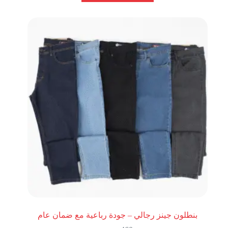
من
الأشكال
المختلفة
لهذا
المنتج.
يمكن
اختيار
الخيارات
على
صفحة
المنتج
بنطلون جينز رجالي – جودة رباعية مع ضمان عام