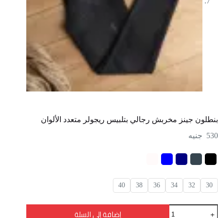
بنطلون جينز مخربش رجالي بتلبيس ريجولر متعدد الألوان
530
جنيه
40
38
36
34
32
30
مية
إضافة إلى السلة
نطلون