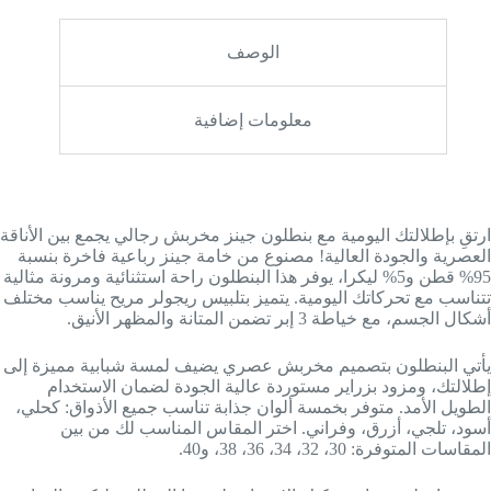
الوصف
معلومات إضافية
ارتقِ بإطلالتك اليومية مع بنطلون جينز مخربش رجالي يجمع بين الأناقة
العصرية والجودة العالية! مصنوع من خامة جينز رباعية فاخرة بنسبة
95% قطن و5% ليكرا، يوفر هذا البنطلون راحة استثنائية ومرونة مثالية
تتناسب مع تحركاتك اليومية. يتميز بتلبيس ريجولر مريح يناسب مختلف
أشكال الجسم، مع خياطة 3 إبر تضمن المتانة والمظهر الأنيق.
يأتي البنطلون بتصميم مخربش عصري يضيف لمسة شبابية مميزة إلى
إطلالتك، ومزود بزراير مستوردة عالية الجودة لضمان الاستخدام
الطويل الأمد. متوفر بخمسة ألوان جذابة تناسب جميع الأذواق: كحلي،
أسود، تلجي، أزرق، وفراني. اختر المقاس المناسب لك من بين
المقاسات المتوفرة: 30، 32، 34، 36، 38، و40.