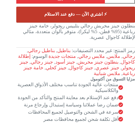
ينز
خربش
⚡ اشتري الآن — دفع عند الاستلام
جالي
تلبيس
بنطلون جينز مخربش رجالي بتلبيس ريجولر، خامة جينز
يجولر
رباعية (95% قطن، 5% ليكرا)، متوفر بألوان متعددة، مثالي
تعدد
لإطلالة كاجوال عصرية.
لألوان
رمز المنتج:
غير محدد
التصنيفات:
بناطيل
,
بناطيل رجالي
,
رجالي
,
ملابس
,
ملابس رجالي
,
منتجات جديدة
الوسوم:
إطلالة
كاجوال
,
بنطلون جينز مخربش
,
جينز أسود
,
جينز رجالي
,
جينز
ريجولر
,
جينز عصري
,
جينز كاجوال
,
جينز كحلي
,
خامة جينز
رباعية
,
ملابس شبابية
مزايا التسوق من أكتومول
منتجات عالية الجودة تناسب مختلف الأذواق العصرية
والكلاسيكية
دفع عند الإستلام بعد معاينة المنتج والتأكد من الجودة
ضمان رضا عملائنا وسياسة إستبدال وإرجاع مرنة
سرعة في الشحن والتوصيل لجميع المحافظات
أقل تكلفة شحن لجميع محافظات مصر