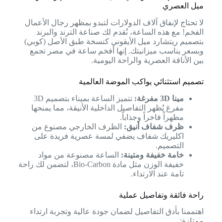
ميل العصري
لا تحتاج لإنفاق آلاف الدولارات لتبدو بمظهر رجال الأعمال
الفخم! مع هذه الساعة، نُقدم لك صناعة الترند والبرند
بتصميم ريتشارد ميل الأيقوني كنسخة طبق الأصل (كوبي)
وبسعر يناسب ميزانيتك. إنها أفخم ساعة في مصر تجمع
بين الأناقة العصرية والراحة اليومية.
تصميم استثنائي يواكب الموضة العالمية
مينا 3D مفرغة:
تتميز الساعة بميناء بتصميم 3D
مفرغ يُظهر التفاصيل الداخلية الأنيقة، مما يمنحها
مظهراً فاخراً وجذاباً.
ظرف شفاف أنيق:
الظرف الخارجي مصنوع من
اكليريك شفاف يضفي لمسة عصرية فريدة على
التصميم.
خامة خفيفة ومتينة:
الساعة مصنوعة من مواد
خفيفة الوزن مثل مادة Bio-Carbon، لتضمن لك راحة
تامة عند الارتداء.
راحة فائقة وتفاصيل عملية
اهتممنا بأدق التفاصيل لضمان جودة عالية وتجربة ارتداء
ممتازة: