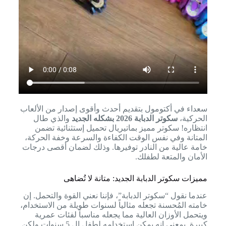
سعداء في أكتومول بتقديم أحدث وأقوى إصدار من الألعاب
الحركية،
سكوتر الدبابة 2026 بشكله الجديد
والذي طال
انتظاره! سكوتر مميز بماتيريال تحميل إستثنائية تضمن
المتانة وفي نفس الوقت الكفاءة والسرعة وخفة الحركة،
خامة عالية من النادر توفيرها. وذلك لضمان أقصى درجات
الأمان والمتعة لطفلك.
مميزات سكوتر الدبابة الجديد: متانة لا تُضاهى
عندما نقول “سكوتر الدبابة”، فإننا نعني القوة والتحمل. إن
خامته المُحسنة تجعله مثالياً لسنوات طويلة من الاستخدام،
ويتحمل الأوزان العالية مما يجعله مناسباً لفئات عمرية
كبيرة. بمعنى إنه يمكن إستخدامه لطفل ال 5 سنوات ولكن