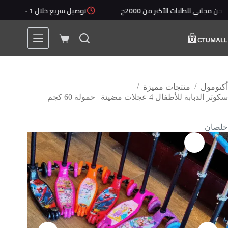
طلبات الأكبر من 2000ج
توصيل سريع خلال 1 - 5 أيام
أ
/
/
أكتومول
منتجات مميزة
سكوتر الدبابة للأطفال 4 عجلات مضيئة | حمولة 60 كجم
خلصان