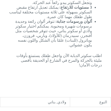
وتجعل السكوتر يبدو رائعاً عند الحركة.
3 مستويات للارتفاع:
يمكنك تعديل ارتفاع مقبض
السكوتر بسهولة على ثلاثة مستويات مختلفة ليناسب
طول طفلك مهما كان عمره.
ألوان ورسومات جذابة:
تتوفر ألوان رائعة وجديدة
برسومات شهيرة ومحبوبة. يمكنكم اختيار سكوتر
ولادي أو سكوتر بناتي، حيث تتوفر شخصيات مثل
أفنجرز، سبيدرمان (للأولاد)، وباربي، فروزن،
بوباترول (للبنات) علمًا بأن الشكل واللون نفسه
يكون عشوائي.
اطلب سكوتر الدبابة الآن واجعل طفلك يستمتع بأوقات
مليئة بالحركة والمرح في الشارع أو الحديقة بأقصى
درجات الأمان!
النوع
ولادي, بناتي