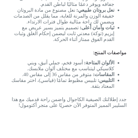
جفافه ويوفر دعمًا مثاليًا لباطن القدم.
نعل بروتان طبيعي:
نعل مصنوع من مادة البروتان
خفيفة الوزن والمرنة للغاية، مما يقلل من الصدمات
ويضمن لك راحة مثالية طوال فترات الارتداء.
ثبات وأمان أعلى:
تصميم يتميز بسير عريض مع
إبزيم (توكة) معدني ثابت ليضمن إحكام الغلق وثبات
القدم الفوق ممتاز أثناء الحركة.
مواصفات المنتج:
الألوان المتاحة:
أسود فخم، جملي أنيق، وبني
كلاسيكي ليتناسب مع مختلف ألوان ملابسك.
المقاسات:
متوفر من مقاس 36 إلى مقاس 40.
التلبيس:
تلبيس مظبوط تمامًا (قياسي)، اختر مقاسك
المعتاد بثقة.
جدد إطلالتك الصيفية الكاجوال واضمن راحة قدميك مع هذا
السليبر المميز المتوفر الآن حصريًا على متجر أكتومول!