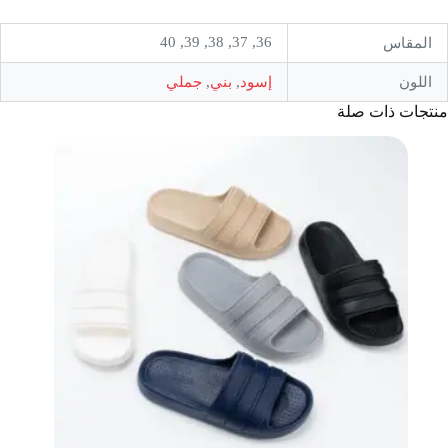
36, 37, 38, 39, 40
المقاس
اللون
إسود
,
بني
,
جملي
منتجات ذات صلة