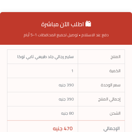
🛍️ اطلب الآن مباشرة
دفع عند الاستلام • توصيل لجميع المحافظات 1–5 أيام
المنتج
سليبر رجالي جلد طبيعي تابي توكا
الكمية
1
سعر الوحدة
390
جنيه
إجمالي المنتج
390
جنيه
الشحن
80 جنيه
470
جنيه
الإجمالي