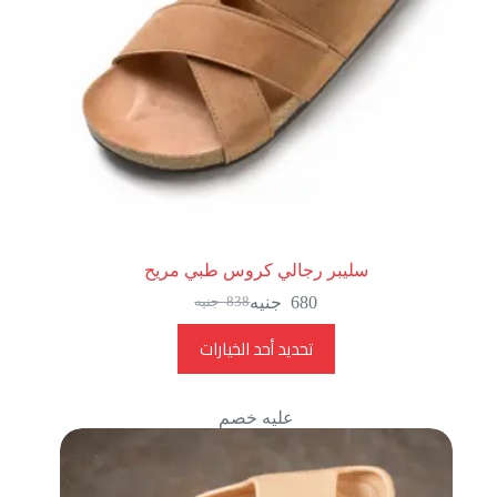
سليبر رجالي كروس طبي مريح
680
جنيه
838
جنيه
تحديد أحد الخيارات
عليه خصم