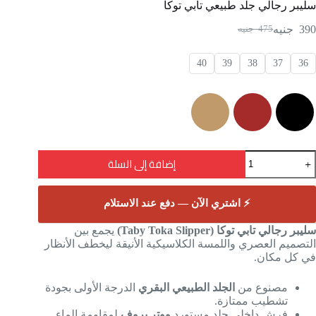
سليبر رجالي جلد طبيعي تابي توكا
390
جنيه
475
جنيه
40
39
38
37
36
إضافة إلى السلة
⚡ اشتري الآن — دفع عند الاستلام
سليبر رجالي تابي توكا (Taby Toka Slipper)
يجمع بين
التصميم العصري واللمسة الكلاسيكية الأنيقة ليخطف الأنظار
في كل مكان.
مصنوع من
الجلد الطبيعي البقري
الدرجة الأولى بجودة
تشطيب ممتازة.
فرش داخلي جلد مستورد
ووتر بروف
لمقاومة الماء