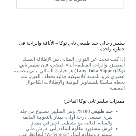
سليبر رجالي جلد طبيعي تابي توكا – الأناقة والراحة في
خطوة واحدة
إذا كنت تبحث عن التوازن المثالي بين الإطلالة الشيك
المتميزة والراحة المطلقة أثناء المشي، فإن
سليبر تابي
توكا (Taby Toka Slipper)
هو خيارك المثالي. يأتي بتصميم
عصري فريد بلمسة كلاسيكية جذابة تخطف العين، مما
يجعله مناسبًا للمشاوير اليومية والإطلالات الكاجوال
الصيفية.
مميزات سليبر تابي توكا الفاخر:
جلد طبيعي 100%:
وش السليبر مصنوع من جلد
بقري طبيعي درجة أولى، يمتاز بالنعومة الفائقة
والمتانة العالية مع تشطيب احترافي ممتاز.
فرش مستورد مقاوم للماء:
يأتي بفرش طبي
مستورد ومقاوم للماء (Waterproof) ليحافظ على