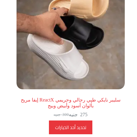
سليبر نايكي طبي رجالي وحريمي ReactX إيفا مريح
بألوان أسود وأبيض وبيج
275
جنيه
300
جنيه
تحديد أحد الخيارات