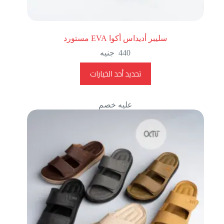
سليبر أديداس أكوا EVA مستورد
440
جنيه
تحديد أحد الخيارات
عليه خصم