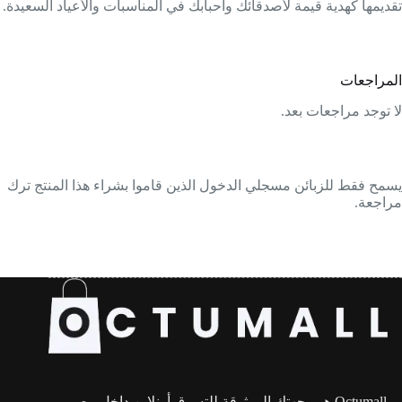
تقديمها كهدية قيمة لأصدقائك وأحبابك في المناسبات والأعياد السعيدة.
المراجعات
لا توجد مراجعات بعد.
يسمح فقط للزبائن مسجلي الدخول الذين قاموا بشراء هذا المنتج ترك
مراجعة.
Octumall هو وجهتك الموثوقة للتسوق أونلاين داخل مصر،