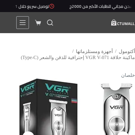
لتجاوز
جاني للطلبات الأكبر من 2000ج
توصيل سريع خلال 1 - 5 أيام
لى
لمحتوى
عربة
التسوق
/
/
أكتومول
أجهزة ومستلزماتها
ماكينة حلاقة VGR V-071 إحترافية للذقن والشعر (Type-C)
خلصان