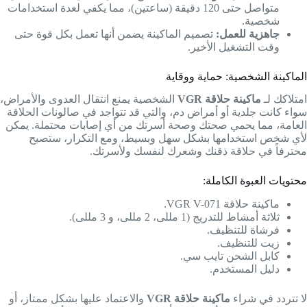
متواصل حتى 120 دقيقة (ساعتين)، مما يكفي لعدة استخدامات
شخصية.
جاهزية للعمل:
تصميم الماكينة يضمن أنها تعمل بكل قوة حتى
وقت التشغيل الأخير.
الماكينة الشخصية: حماية ووقاية
امتلاكك لـ
ماكينة حلاقة VGR
الشخصية يمنع انتقال العدوى والأمراض،
سواء كانت جلدية أو أمراض دم، والتي قد تتواجد في صالونات الحلاقة
العامة، مما يحمي صحتك وصحة أسرتك من أي إصابات محتملة. يمكن
لأي شخص استخدامها بشكل سهل وبسيط، ومع التكرار، ستصبح
محترفاً في حلاقة ذقنك وشعرك لنفسك ولأسرتك.
محتويات العبوة الكاملة:
ماكينة حلاقة VGR V-071.
ثلاثة أمشاط للتدريج (1 مللى، 2 مللى، و 3 مللى).
فرشاة للتنظيف.
زيت للتنظيف.
كابل الشحن تايب سي.
دليل المستخدم.
لا تتردد في شراء
ماكينة حلاقة VGR
والاعتماد عليها بشكل ممتاز، أو