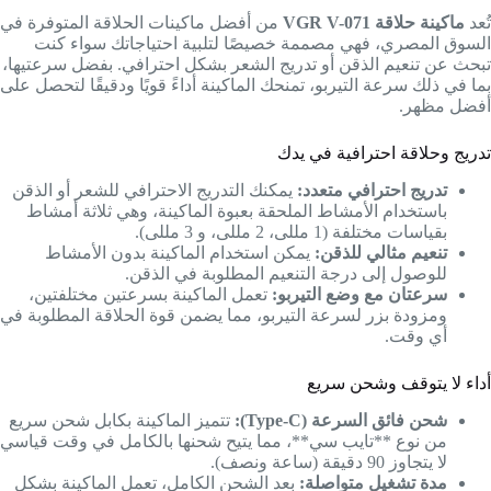
تُعد
ماكينة حلاقة VGR V-071
من أفضل ماكينات الحلاقة المتوفرة في
السوق المصري، فهي مصممة خصيصًا لتلبية احتياجاتك سواء كنت
تبحث عن تنعيم الذقن أو تدريج الشعر بشكل احترافي. بفضل سرعتيها،
بما في ذلك سرعة التيربو، تمنحك الماكينة أداءً قويًا ودقيقًا لتحصل على
أفضل مظهر.
تدريج وحلاقة احترافية في يدك
تدريج احترافي متعدد:
يمكنك التدريج الاحترافي للشعر أو الذقن
باستخدام الأمشاط الملحقة بعبوة الماكينة، وهي ثلاثة أمشاط
بقياسات مختلفة (1 مللى، 2 مللى، و 3 مللى).
تنعيم مثالي للذقن:
يمكن استخدام الماكينة بدون الأمشاط
للوصول إلى درجة التنعيم المطلوبة في الذقن.
سرعتان مع وضع التيربو:
تعمل الماكينة بسرعتين مختلفتين،
ومزودة بزر لسرعة التيربو، مما يضمن قوة الحلاقة المطلوبة في
أي وقت.
أداء لا يتوقف وشحن سريع
شحن فائق السرعة (Type-C):
تتميز الماكينة بكابل شحن سريع
من نوع **تايب سي**، مما يتيح شحنها بالكامل في وقت قياسي
لا يتجاوز 90 دقيقة (ساعة ونصف).
مدة تشغيل متواصلة:
بعد الشحن الكامل، تعمل الماكينة بشكل