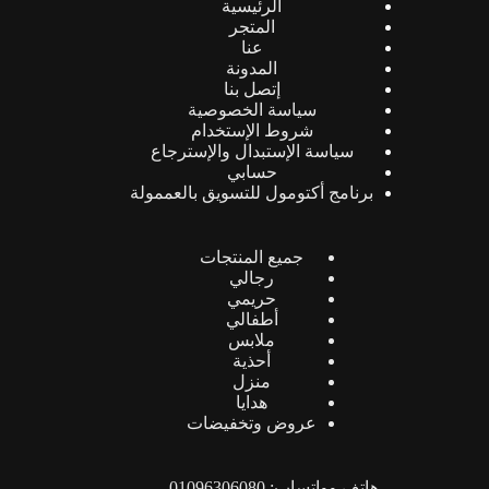
الرئيسية
المتجر
عنا
المدونة
إتصل بنا
سياسة الخصوصية
شروط الإستخدام
سياسة الإستبدال والإسترجاع
حسابي
برنامج أكتومول للتسويق بالعممولة
جميع المنتجات
رجالي
حريمي
أطفالي
ملابس
أحذية
منزل
هدايا
عروض وتخفيضات
هاتف وواتساب: 01096306080