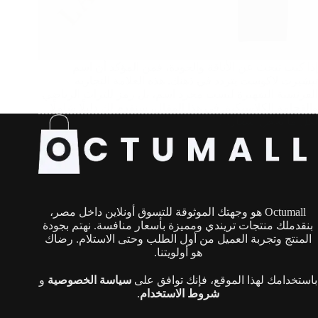
إذا كنت تبحث عن الأناقة والجودة، فمن المؤكد أن اسم
تيشيرت لاكوست يتردد في ذهنك. هذه العلامة التجارية
الفرنسية الشهيرة ليست مجرد اسم، بل رمز للتراث الرياضي
والفخامة الكلاسيكية. في هذا المقال، سنقدم لك دليلًا شاملًا
لكل ما يخص أسعار…
Octumall هو وجهتك الموثوقة للتسوق أونلاين داخل مصر،
بنقدملك منتجات تريندي ومميزة بأسعار منافسة. نهتم بجودة
المنتج وتجربة العميل من أول الطلب وحتى الاستلام. رضاك
هو أولويتنا.
باستخدامك لهذا الموقع، فإنك توافق على
سياسة الخصوصية
و
شروط الاستخدام
.